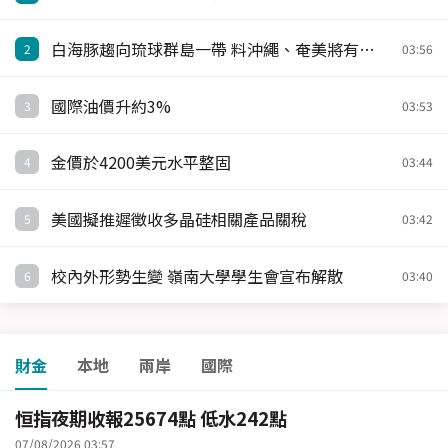
白海豚趨向琉球群島一帶 料沖繩、奄美將有烈風及暴雨
2
03:56
國際油價升約3%
3
03:53
金價於4200美元水平整固
4
03:44
美國擬推遲徵收多晶硅相關產品關稅
5
03:42
校內外形勢生變 嶺南大學學生會宣布解散
6
03:40
財金
本地
兩岸
國際
恒指夜期收報25674點 低水242點
07/08/2026 03:57