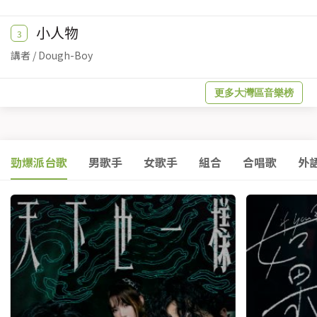
小人物
3
講者 / Dough-Boy
更多大灣區音樂榜
勁爆派台歌
男歌手
女歌手
組合
合唱歌
外