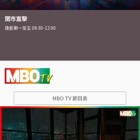
體驗營銷大獎2026
妙「搜」仁心
盡訴心中情
8.23新城廣播有限公司三十五周年音樂會
新城App送「第36屆美食博覽」電子門票2張（500
財知大道
民生無小事
開市直擊
沿途有我
One Music Corner 壹角樂
QK 玉瑛室
開心大派對
財智心戰室
新城財經全新平台METROFINANCE.BIZ
農本方特約：中醫藥透視
大灣區傑出女企業家獎2026
立即 WhatsApp至 9080 2896報名 彩虹美容品牌優
立即投票！有機會獲得門票2張！
新城慈善羽毛球賽2026
Get On Air 2026
青姐獨家揀股密碼首度公開 立即搶先報名
體驗營銷大獎2026
妙「搜」仁心
SPECTRUM OF SELF
套）
質認證計劃
現正接受報名
星期六 10:00 - 11:00
星期日 22:00 - 24:00
每個早上搶先新鮮直送經濟動態
逢星期日 12:00-13:00
逢星期一至五 09:30-12:00
逢星期一至五 21:00-22:00
逢星期六 21:00-22:00
星期一至五 14:00-16:00
星期六 14:00-16:00
協助投資者更快掌握當中市場焦點
逢星期六晚上9時 新城財經台播出
現正接受提名及報名
立即報名
現正接受報名
星期六 10:00 - 11:00
鄧麗欣×雲浩影×黃淑蔓×盧慧敏 首度合體
MBO TV 節目表