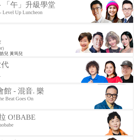
- 「午」升級學堂
- Level Up Luncheon
家
or
)
麥皓兒 黃筠兒
世代
Y
 - 混音. 樂
The Beat Goes On
 O!BABE
raobabe