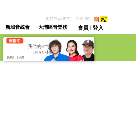
8月7日 (星期五)
｜
33
°C
58
%
|
新城音統會
大灣區音樂榜
會員
登入
直播 / 重溫
我們的Z世代 [The Zoomers]
我們的Z世代 [The Zo
T.MAX 林伽遙 JY
T.MAX 林伽遙 JY
1600 - 1700