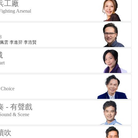
兵工廠
ighting Arsenal
號
8
翟佩雲 李進羿 李浩賢
城
art
 Choice
 - 有聲戲
 Sound & Scene
續吹