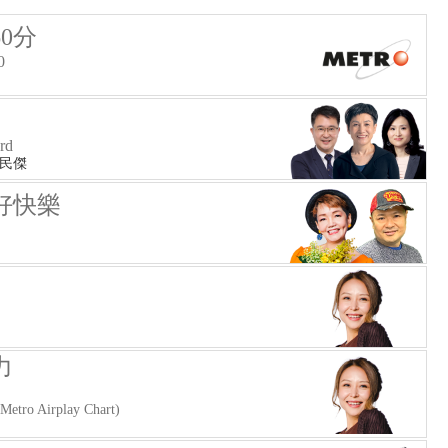
0分
0
rd
何民傑
好快樂
力
o Airplay Chart)