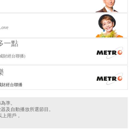
Love
多一點
城財經台聯播)
樂
城財經台聯播
佈為準。
放器及自動播放所選節目。
0版本或以上用戶，