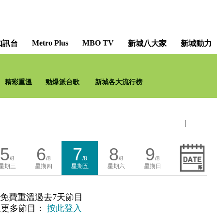
Metro Plus
MBO TV
知訊台
新城八大家
新城動力
精彩重溫
勁爆派台歌
新城各大流行榜
|
5
6
7
8
9
/8
/8
/8
/8
/8
星期三
星期四
星期五
星期六
星期日
免費重溫過去7天節目
溫更多節目：
按此登入