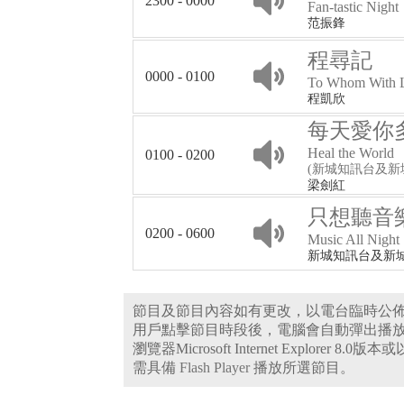
2300 - 0000
Fan-tastic Night
范振鋒
程尋記
0000 - 0100
To Whom With 
程凱欣
每天愛你
Heal the World
0100 - 0200
(新城知訊台及新
梁劍紅
只想聽音
0200 - 0600
Music All Night
新城知訊台及新
節目及節目內容如有更改，以電台臨時公
用戶點擊節目時段後，電腦會自動彈出播
瀏覽器Microsoft Internet Explorer 8.
需具備
Flash Player
播放所選節目。