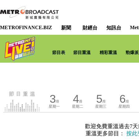
METROFINANCE.BIZ
Met
新聞
財經台
知訊台
節目表
節目重溫
精彩重溫
勁爆派
3
4
5
6
/8
/8
/8
/8
星期一
星期二
星期三
星期四
歡迎免費重溫過去7天
重溫更多節目：
按此