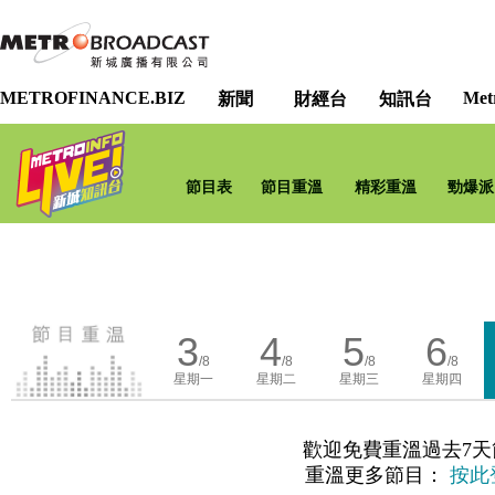
METROFINANCE.BIZ
Met
新聞
財經台
知訊台
節目表
節目重溫
精彩重溫
勁爆派
3
4
5
6
/8
/8
/8
/8
星期一
星期二
星期三
星期四
歡迎免費重溫過去7天
重溫更多節目：
按此