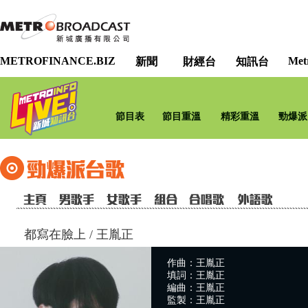
METROFINANCE.BIZ
Met
新聞
財經台
知訊台
節目表
節目重溫
精彩重溫
勁爆派
都寫在臉上
/
王胤正
作曲：王胤正
填詞：王胤正
編曲：王胤正
監製：王胤正