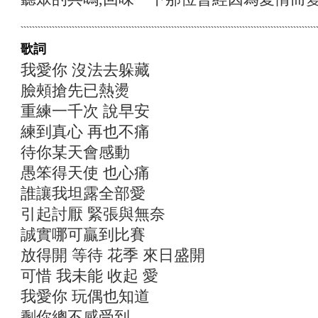
歌詞
我愛你 沒法去躲藏
臉頰搶先已熱燙
重練一千次 說早安
練到真心 再也不痛
待你某天會感動
愚笨得天使 也心痛
誰讓我坦露全部愛
引起討厭 緊張與無奈
誠實哪可贏到比賽
放得開 等待 花季 來日盛開
可惜 我未能 收起 愛
我愛你 玩偶也知道
剩你總不感受到