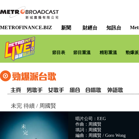
METROFINANCE.BIZ
Met
新聞
財經台
知訊台
節目表
節目重溫
精彩重溫
勁爆派
未完 待續
/
周國賢
唱片公司：EEG
作曲：周國賢
填詞：周國賢
編曲：周國賢 / Goro Wong