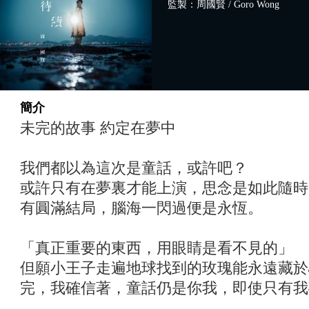
監製：周國賢 / Goro Wong
簡介
未完的故事 約定在夢中
我們都以為這次是童話，或許吧？
或許只有在夢裏才能上演，思念是如此隨時
有圓滿結局，腦海一閃過便是永恆。
「真正重要的東西，用眼睛是看不見的」
但願小王子走遍地球找到的玫瑰能永遠藏於
完，我確信著，童話仍是你我，即使只有我