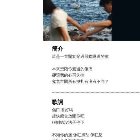
簡介
這是一首關於穿過最暗隧道的歌
本來想陪你渡過的傷痛
卻讓我的心再失控
究竟世間所有掙扎有沒有不同？
歌詞
傷口 養好嗎
趕快癒合放開你吧
很糾結沒法子停下
不知你的痛 像狂風刮 像狂怒