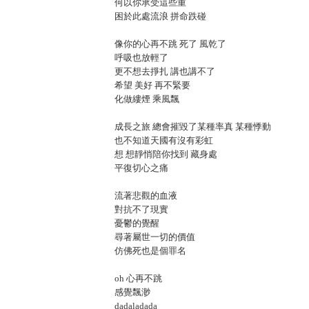
何以你承受這些重
困於此處流浪 拼命跌碰
像你的心再不跳 死了 風乾了
呼吸也放輕了
更不想去掙扎 講也講不了
希望 美好 再不緊要
化做縷煙 乘風飄
成長之旅 總會摧毀了某種率真 某種悸動
也不知道天國有沒有彩虹
想 想靜悄陪你找到 藏身處
平復切心之痛
流著悲觀的血液
對抗不了現實
憂鬱的覺醒
尋著屬世一切的價值
仿佛死也是個罪名
oh 心再不跳
感覺飄渺
dadaladada