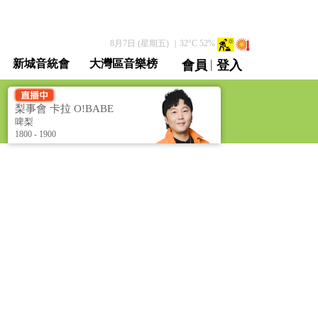
8月7日 (星期五)
｜
32
°C
52
%
|
新城音統會
大灣區音樂榜
會員
登入
直播 / 重溫
梨事會 卡拉 O!BABE
[Barry's Hub
啤梨
Karaobabe]
1800 - 1900