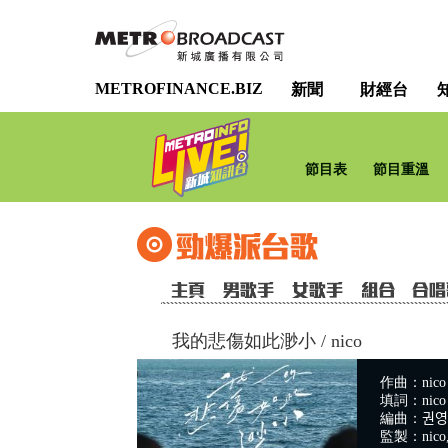
METROFINANCE.BIZ
新聞
財經台
節目表
節目重溫
我的悲傷如此渺小
/
nico
作曲：nico
填詞：nico
編曲：권영
監製：nico, 