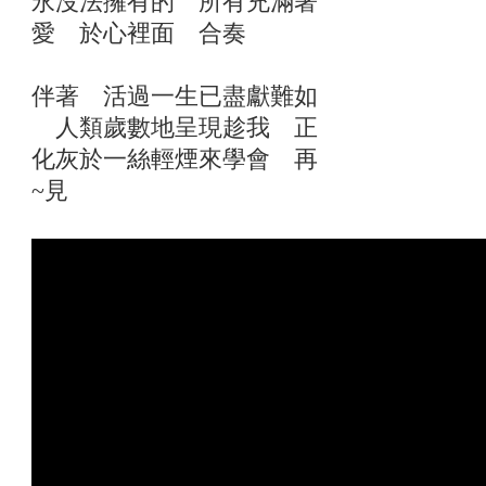
永沒法擁有的 所有充滿著
愛 於心裡面 合奏
伴著 活過一生已盡獻難如
人類歲數地呈現趁我 正
化灰於一絲輕煙來學會 再
~見