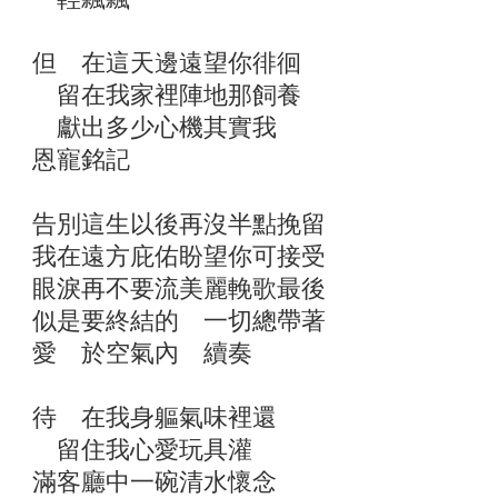
但 在這天邊遠望你徘徊
留在我家裡陣地那飼養
獻出多少心機其實我
恩寵銘記
告別這生以後再沒半點挽留
我在遠方庇佑盼望你可接受
眼淚再不要流美麗輓歌最後
似是要終結的 一切總帶著
愛 於空氣內 續奏
待 在我身軀氣味裡還
留住我心愛玩具灌
滿客廳中一碗清水懷念