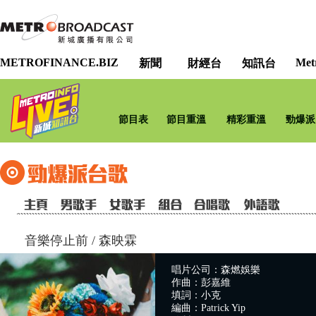
METROFINANCE.BIZ
Met
新聞
財經台
知訊台
節目表
節目重溫
精彩重溫
勁爆派
音樂停止前
/
森映霖
唱片公司：森燃娛樂
作曲：彭嘉維
填詞：小克
編曲：Patrick Yip