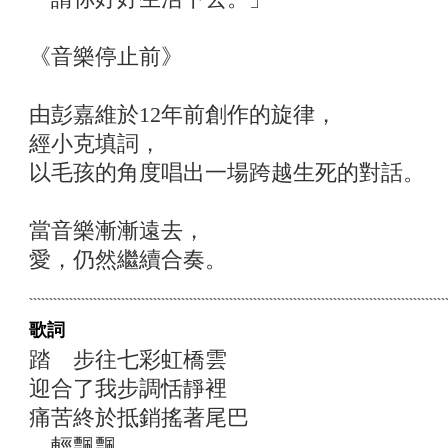
《音樂停止前》
由彭嘉維於12年前創作的旋律，
經小克填詞，
以毛孩的角度唱出一場跨越生死的對話。
當音樂漸漸遠去，
愛，仍然繼續合奏。
歌詞
踏 步往七彩虹橋雲
迎合了我步調恬靜裡
痛苦終於抵銷搖著尾巴
輕飄飄