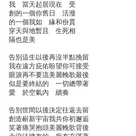
我 當天起居現在 受
創的一個你舊日 活潑
的一個我如 緣和份貫
穿天與地暫且 生死相
隔也是美
告別這生以後再沒半點挽留
我在遠方庇佑盼望你可接受
眼淚再不要流美麗輓歌最後
似是要終結的 一切總帶著
愛 於空氣內 續奏
告別世間以後決定往返去留
創造嶄新宇宙我共你初邂逅
笑著痛哭抱頭美麗輓歌背後