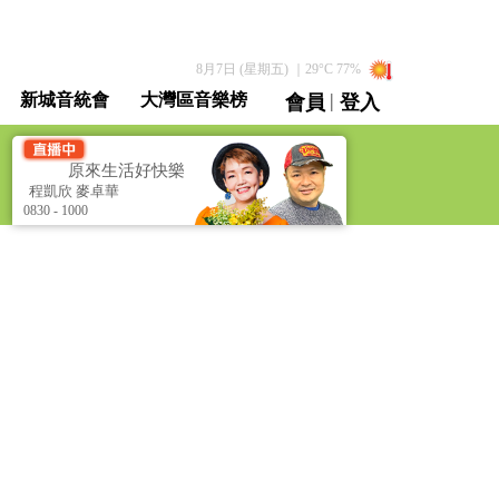
8月7日 (星期五)
｜
29
°C
77
%
|
新城音統會
大灣區音樂榜
會員
登入
直播 / 重溫
]
原來生活好快樂 [Life is so Happy]
程凱欣 麥卓華
程凱欣 麥卓華
0830 - 1000