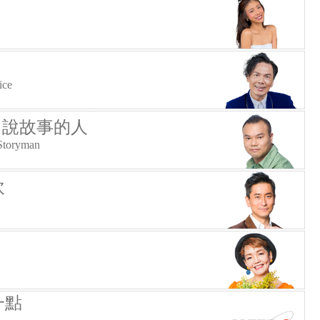
ice
- 說故事的人
 Storyman
吹
一點