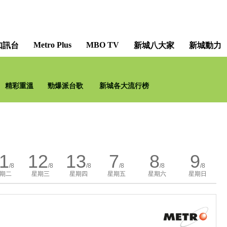
Metro Plus
MBO TV
知訊台
新城八大家
新城動力
原來生活好快樂 [Life is so Happy
精彩重溫
勁爆派台歌
新城各大流行榜
1
12
13
7
8
9
/8
/8
/8
/8
/8
/8
期二
星期三
星期四
星期五
星期六
星期日