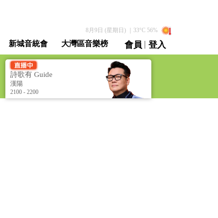
8月9日 (星期日)
｜
33
°C
56
%
|
新城音統會
大灣區音樂榜
會員
登入
直播 / 重溫
詩歌有 Guide
[Christian Hymns]
漢陽
2100 - 2200