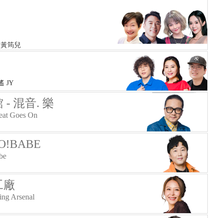
 黃筠兒
遙 JY
- 混音. 樂
Beat Goes On
!BABE
be
工廠
ng Arsenal