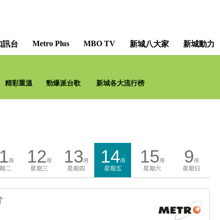
Metro Plus
MBO TV
知訊台
新城八大家
新城動力
精彩重溫
勁爆派台歌
新城各大流行榜
1
12
13
14
15
9
/8
/8
/8
/8
/8
/8
期二
星期三
星期四
星期五
星期六
星期日
分