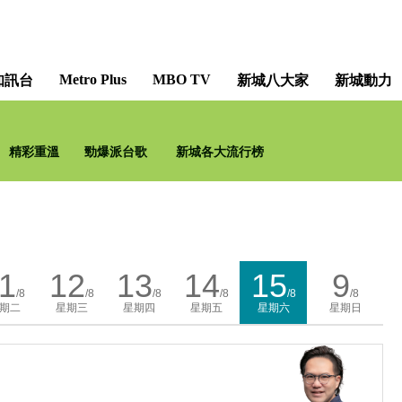
Metro Plus
MBO TV
知訊台
新城八大家
新城動力
精彩重溫
勁爆派台歌
新城各大流行榜
1
12
13
14
15
9
/8
/8
/8
/8
/8
/8
期二
星期三
星期四
星期五
星期六
星期日