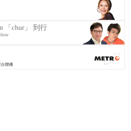
on 「chur」 到行
Show
經台聯播