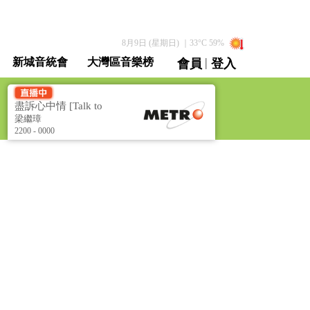
8月9日 (星期日)
｜
33
°C
59
%
|
新城音統會
大灣區音樂榜
會員
登入
直播 / 重溫
盡訴心中情 [Talk to
Me]
梁繼璋
2200 - 0000