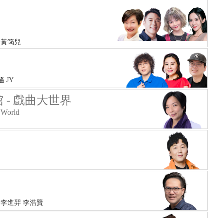
 黃筠兒
遙 JY
 - 戲曲大世界
 World
 李進羿 李浩賢