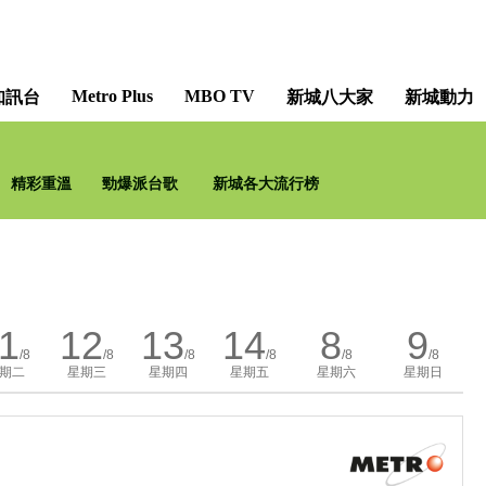
Metro Plus
MBO TV
知訊台
新城八大家
新城動力
精彩重溫
勁爆派台歌
新城各大流行榜
1
12
13
14
8
9
/8
/8
/8
/8
/8
/8
期二
星期三
星期四
星期五
星期六
星期日