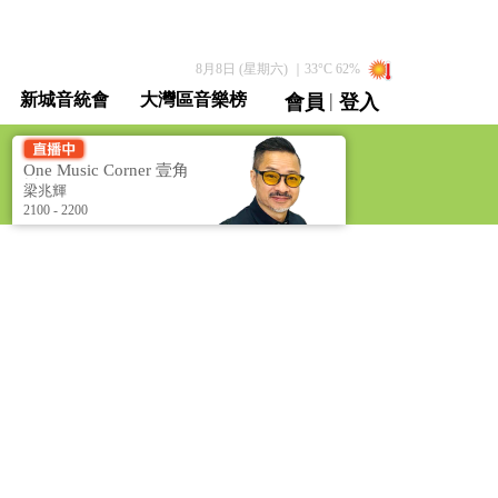
8月8日 (星期六)
｜
33
°C
62
%
|
新城音統會
大灣區音樂榜
會員
登入
直播 / 重溫
One Music Corner 壹角
樂
梁兆輝
2100 - 2200