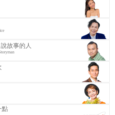
ice
- 說故事的人
 Storyman
吹
一點