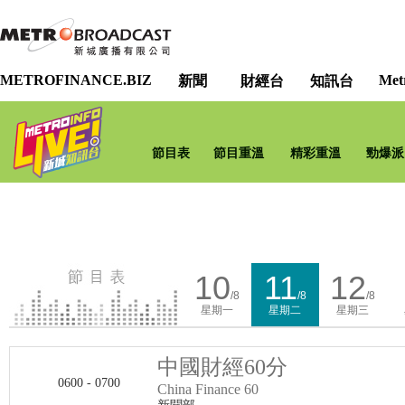
METROFINANCE.BIZ
Met
新聞
財經台
知訊台
節目表
節目重溫
精彩重溫
勁爆派
10
11
12
/8
/8
/8
星期一
星期二
星期三
中國財經60分
0600 - 0700
China Finance 60