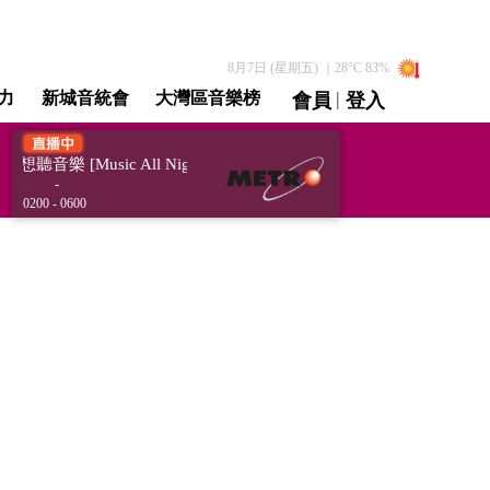
8月7日 (星期五)
｜
28
°C
83
%
|
力
新城音統會
大灣區音樂榜
會員
登入
直播 / 重溫
想聽音樂 [Music All Night]
只想聽音樂 [Music All Night]
-
0200 - 0600