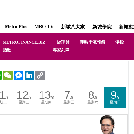
Metro Plus
MBO TV
新城八大家
新城學院
新城動
METROFINANCE.BIZ
一鍵理財
即時串流報價
港股
只
指數
專家列陣
-
WhatsApp
WeChat
Messenger
LinkedIn
Copy
Link
1
12
13
7
8
9
/8
/8
/8
/8
/8
/8
期二
星期三
星期四
星期五
星期六
星期日