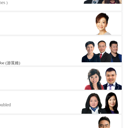
nes
)
Joe (游茛維)
ubled