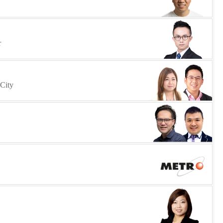
r
 City