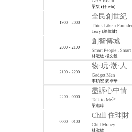
GBA Roam
梁桀 (孖 win)
全民創世紀
1900 - 2000
Think Like a Founde
Terry (練偉健)
創智傳城
2000 - 2100
Smart People , Smart
林淑敏 楊文銳
物·玩·潮·人
2100 - 2200
Gadget Men
李碩宏 麥卓華
盡訴心中情
2200 - 0000
>
Talk to Me
梁繼璋
Chill 住理財
0000 - 0100
Chill Money
林淑敏