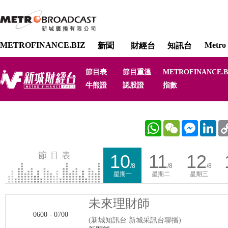
METROFINANCE.BIZ
Metro 
新聞
財經台
知訊台
節目表
節目重溫
METROFINANCE.B
牛熊證
認股證
指數
WhatsApp
WeChat
Messenger
Link
10
11
12
/8
/8
/8
星期一
星期二
星期三
未來理財師
0600 - 0700
(新城知訊台 新城采訊台聯播)