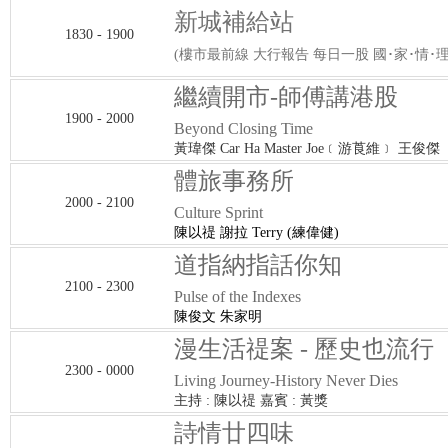
新城補給站
1830 - 1900
(樓市最前線 大行報告 每日一股 國･家･情･理
繼續開市-師傅講港股
1900 - 2000
Beyond Closing Time
黃瑋傑 Car Ha Master Joe﹝游莨維﹞ 王俊傑
體旅事務所
2000 - 2100
Culture Sprint
陳以禔 謝拉 Terry (練偉健)
道指納指話你知
2100 - 2300
Pulse of the Indexes
陳俊文 朱家明
漫生活禔案 - 歷史也流行
2300 - 0000
Living Journey-History Never Dies
主持 : 陳以禔 嘉賓 : 黃獎
詩情廿四味