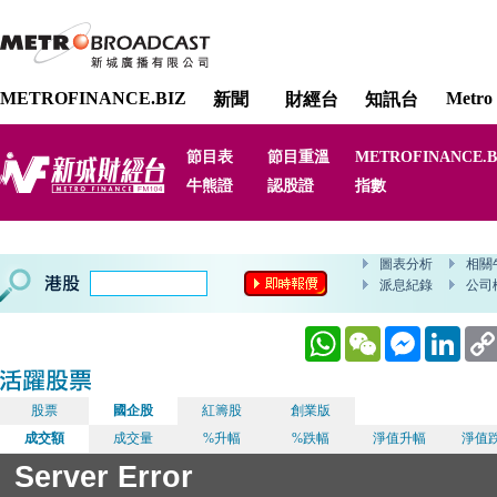
METROFINANCE.BIZ
Metro 
新聞
財經台
知訊台
節目表
節目重溫
METROFINANCE.B
牛熊證
認股證
指數
WhatsApp
WeChat
Messenger
Linked
股票
國企股
紅籌股
創業版
成交額
成交量
%升幅
%跌幅
淨值升幅
淨值