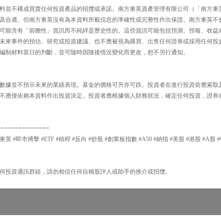
料並不構成買賣任何投資產品的招攬或承諾。南方東英資產管理有限公司（「南方東
及合適。但南方東英沒有為本資料所載信息的準確性或完整性作出保證。南方東英不
可能含有「前瞻性」資訊而不純綷是歷史性的。這些資訊可能包括預測、預報、收益
未來事件的預估、研究或投資建議、也不應被視為購買、出售任何證券或採用任何投
編制材料當日的判斷，並可隨時因隨後情況變化而更改，恕不另行通知。
數據並不預示未來的業績表現。基金的價格可升亦可跌。投資者在進行投資前應索取
不應僅依賴本資料作出投資決定。投資者應根據個人財務狀況，確定任何投資，證券
===============
東英 #即市搏擊 #ETF #槓桿 #反向 #炒股 #創業板指數 #A50 #納指 #美股 #港股 #A股 
何投資通訊群組，請勿相信任何自稱股評人或助手的推介或招攬。