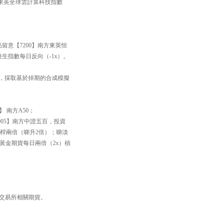
方東英全球雲計算科技指數
品留意【7200】南方東英恒
恒生指數每日反向（-1x）。
33】，採取基於掉期的合成模擬
】 南方A50；
005】南方中證五百，投資
槓桿兩倍（睇升2倍）；睇淡
英黃金期貨每日兩倍（2x）槓
品交易所相關期貨。