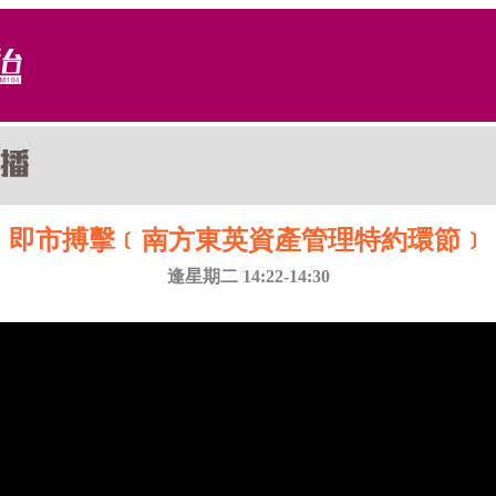
即市搏擊﹝南方東英資產管理特約環節﹞
逢星期二 14:22-14:30