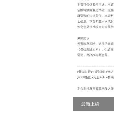
本資料僅供參考用途。本資
信獲得數據源是準確，完整
所引致的法律負任。本資料
合構成。本資料並不構成對
達之意見僅反映南方東英於
風險提示
投資涉及風險。過往的業績
（包括風險因素）。投資者
需要，應諮詢專業意見。
====================
#新城財經台 #FM104 #南方
深300指數 #黃金 #5G #越南
本台主持及嘉賓並未加入任
最新上線