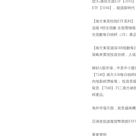
證5G通信主題ETF【31
ETF【3194】。能源新
【南方東英恒指ETF系列】
追蹤 #恒生指數 全面實物
生指數每日槓桿（2X）產品
【南方東英滬深300指數每日
策略來實現投資目標，入場
睇好A股市場，中意中小盤股還
【7248】南方A50每日
內地新經濟板塊； 投資美
留意 【7568】 FI二
桿產品。
海外市場方面，留意越南機會【
亞洲首批虛擬貨幣期貨ETF
重要聲明