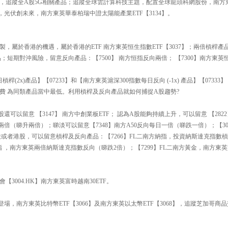
93】，追蹤全A股5G相關產品；追蹤全球雲計算科技主題，配置全球龍頭科網股份，南
時代，光伏創未來，南方東英華泰柏瑞中證太陽能產業ETF【3134】。
複製，屬於香港的機遇，屬於香港的ETF 南方東英恒生指數ETF【3037】；兩倍槓桿產
；短期對沖風險，留意反向產品：【7500】 南方恒指反向兩倍； 【7300】南方東英
槓桿(2x)產品】【07233】和【南方東英滬深300指數每日反向 (-1x) 產品】【073
費 為同類產品當中最低。利用槓桿及反向產品就如何捕捉A股趨勢?
可以留意 【3147】 南方中創業板ETF； 認為A股能夠持續上升，可以留意 【2822
槓桿兩倍（睇升兩倍）；睇淡可以留意【7348】南方A50反向每日一倍（睇跌一倍）；【3
股或者港股，可以留意槓桿及反向產品：【7266】FL二南方納指，投資納斯達克指數
南方納指 ，南方東英兩倍納斯達克指數反向（睇跌2倍）；【7299】FL二南方黃金，南方東
3004.HK】南方東英富時越南30ETF。
登場，南方東英比特幣ETF【3066】及南方東英以太幣ETF【3068】，追蹤芝加哥商