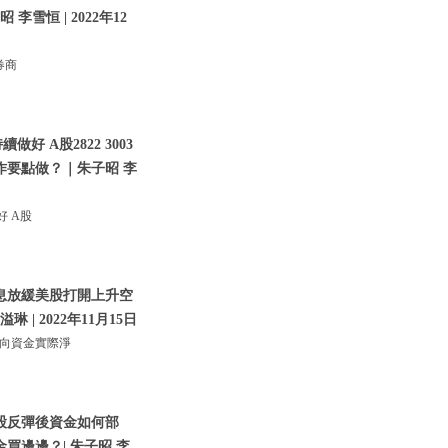
李雪恒 | 2022年12
券商
 A股2822 3003
作要點做？｜朱子昭 李
好 A股
加息放緩美股打開上升空
| 2022年11月15日
北向資金實際淨
美股反彈後資金如何部
買邊邊？| 朱子昭 李