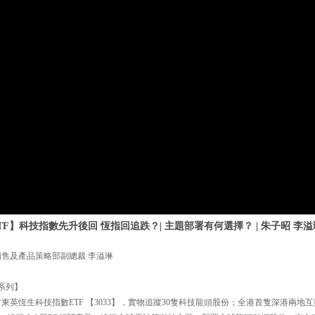
F】科技指數先升後回 恆指回追跌？| 主題部署有何選擇？ | 朱子昭 李溢琳 |
銷售及產品策略部副總裁 李溢琳
 系列】
東英恆生科技指數ETF 【3033】，實物追蹤30隻科技龍頭股份；全港首隻深港兩地互