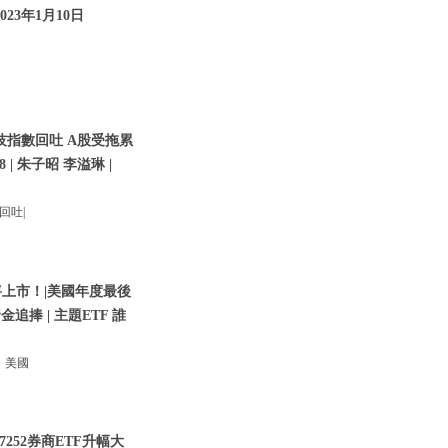
023年1月10日
技指數回吐 A股受拖累
8 | 朱子昭 李溢琳 |
回吐|
將上市！|美國年度最後
金追捧 | 主題ETF 誰
！美國
252券商ETF升幅大