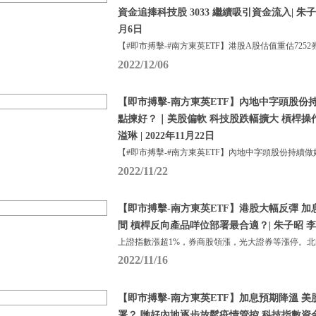
資金追捧科技股 3033 繼續吸引資金流入| 朱子昭 
月6日
【#即市搏擊-#南方東英ETF】港股A股估值重估7252
2022/12/06
【即市搏擊-南方東英ETF】內地中字頭股份持續做好
點揀好？｜美股偏軟 科技股跌幅擴大 槓桿操
溢琳 | 2022年11月22日
【#即市搏擊-#南方東英ETF】內地中字頭股份持續做
2022/11/22
【即市搏擊-南方東英ETF】港股大幅反彈 
間 槓桿反向產品咩位部署最合適？| 朱子昭 李溢琳 
上證指數漲超1%，券商股領漲，光大證券等漲停。
2022/11/16
【即市搏擊-南方東英ETF】加息預期降溫 
署？ 哋好內地逐步放鬆疫情管控 科技指數資金