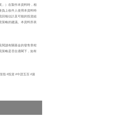
英」）在製作本資料時，相
會負上收件人使用本資料時
或回報估計及可能的投資組
資策略的建議。本資料所表
及閱讀有關基金的發售章程
或策略是否合適閣下，如有
#恆指 #投資 #中證五百 #滬