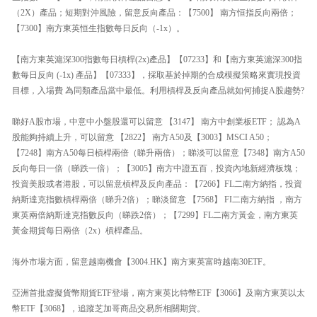
（2X）產品；短期對沖風險，留意反向產品：【7500】 南方恒指反向兩倍；
【7300】南方東英恒生指數每日反向（-1x）。
【南方東英滬深300指數每日槓桿(2x)產品】【07233】和【南方東英滬深300指
數每日反向 (-1x) 產品】【07333】，採取基於掉期的合成模擬策略來實現投資
目標，入場費 為同類產品當中最低。利用槓桿及反向產品就如何捕捉A股趨勢?
睇好A股市場，中意中小盤股還可以留意 【3147】 南方中創業板ETF； 認為A
股能夠持續上升，可以留意 【2822】 南方A50及【3003】MSCI A50；
【7248】南方A50每日槓桿兩倍（睇升兩倍）；睇淡可以留意【7348】南方A50
反向每日一倍（睇跌一倍）；【3005】南方中證五百，投資內地新經濟板塊；
投資美股或者港股，可以留意槓桿及反向產品：【7266】FL二南方納指，投資
納斯達克指數槓桿兩倍（睇升2倍）；睇淡留意 【7568】 FI二南方納指 ，南方
東英兩倍納斯達克指數反向（睇跌2倍）；【7299】FL二南方黃金，南方東英
黃金期貨每日兩倍（2x）槓桿產品。
海外市場方面，留意越南機會【3004.HK】南方東英富時越南30ETF。
亞洲首批虛擬貨幣期貨ETF登場，南方東英比特幣ETF【3066】及南方東英以太
幣ETF【3068】，追蹤芝加哥商品交易所相關期貨。