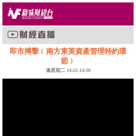
即市搏擊﹝南方東英資產管理特約環
節﹞
逢星期二 14:22-14:30