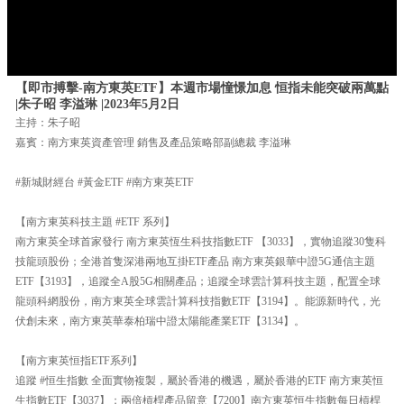
【即市搏擊-南方東英ETF】本週市場憧憬加息 恒指未能突破兩萬點
|朱子昭 李溢琳 |2023年5月2日
主持：朱子昭
嘉賓：南方東英資產管理 銷售及產品策略部副總裁 李溢琳
#新城財經台 #黃金ETF #南方東英ETF
【南方東英科技主題 #ETF 系列】
南方東英全球首家發行 南方東英恆生科技指數ETF 【3033】，實物追蹤30隻科
技龍頭股份；全港首隻深港兩地互掛ETF產品 南方東英銀華中證5G通信主題
ETF【3193】，追蹤全A股5G相關產品；追蹤全球雲計算科技主題，配置全球
龍頭科網股份，南方東英全球雲計算科技指數ETF【3194】。能源新時代，光
伏創未來，南方東英華泰柏瑞中證太陽能產業ETF【3134】。
【南方東英恒指ETF系列】
追蹤 #恒生指數 全面實物複製，屬於香港的機遇，屬於香港的ETF 南方東英恒
生指數ETF【3037】；兩倍槓桿產品留意【7200】南方東英恒生指數每日槓桿