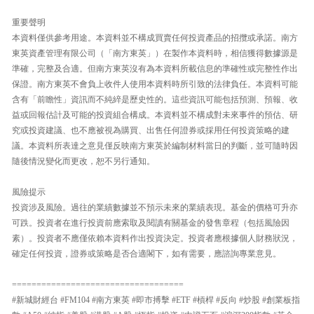
重要聲明
本資料僅供參考用途。本資料並不構成買賣任何投資產品的招攬或承諾。南方
東英資產管理有限公司（「南方東英」）在製作本資料時，相信獲得數據源是
準確，完整及合適。但南方東英沒有為本資料所載信息的準確性或完整性作出
保證。南方東英不會負上收件人使用本資料時所引致的法律負任。本資料可能
含有「前瞻性」資訊而不純綷是歷史性的。這些資訊可能包括預測、預報、收
益或回報估計及可能的投資組合構成。本資料並不構成對未來事件的預估、研
究或投資建議、也不應被視為購買、出售任何證券或採用任何投資策略的建
議。本資料所表達之意見僅反映南方東英於編制材料當日的判斷，並可隨時因
隨後情況變化而更改，恕不另行通知。
風險提示
投資涉及風險。過往的業績數據並不預示未來的業績表現。基金的價格可升亦
可跌。投資者在進行投資前應索取及閱讀有關基金的發售章程（包括風險因
素）。投資者不應僅依賴本資料作出投資決定。投資者應根據個人財務狀況，
確定任何投資，證券或策略是否合適閣下，如有需要，應諮詢專業意見。
===================================
#新城財經台 #FM104 #南方東英 #即市搏擊 #ETF #槓桿 #反向 #炒股 #創業板指