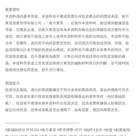
重要聲明
本資料僅供參考用途。本資料並不構成買賣任何投資產品的招攬或承諾。南方
東英資產管理有限公司（「南方東英」）在製作本資料時，相信獲得數據源是
準確，完整及合適。但南方東英沒有為本資料所載信息的準確性或完整性作出
保證。南方東英不會負上收件人使用本資料時所引致的法律負任。本資料可能
含有「前瞻性」資訊而不純綷是歷史性的。這些資訊可能包括預測、預報、收
益或回報估計及可能的投資組合構成。本資料並不構成對未來事件的預估、研
究或投資建議、也不應被視為購買、出售任何證券或採用任何投資策略的建
議。本資料所表達之意見僅反映南方東英於編制材料當日的判斷，並可隨時因
隨後情況變化而更改，恕不另行通知。
風險提示
投資涉及風險。過往的業績數據並不預示未來的業績表現。基金的價格可升亦
可跌。投資者在進行投資前應索取及閱讀有關基金的發售章程（包括風險因
素）。投資者不應僅依賴本資料作出投資決定。投資者應根據個人財務狀況，
確定任何投資，證券或策略是否合適閣下，如有需要，應諮詢專業意見。
===================================
#新城財經台 #FM104 #南方東英 #即市搏擊 #ETF #槓桿 #反向 #炒股 #創業板指