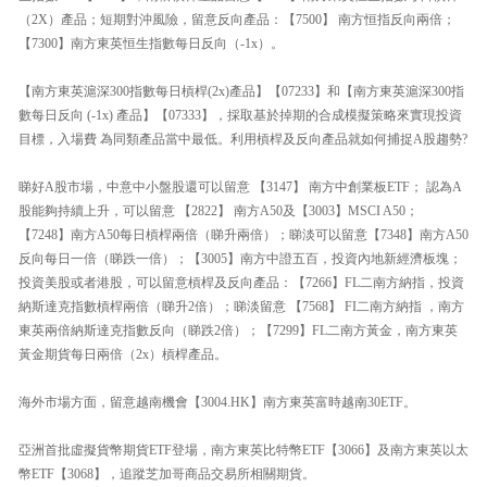
（2X）產品；短期對沖風險，留意反向產品：【7500】 南方恒指反向兩倍；
【7300】南方東英恒生指數每日反向（-1x）。
【南方東英滬深300指數每日槓桿(2x)產品】【07233】和【南方東英滬深300指
數每日反向 (-1x) 產品】【07333】，採取基於掉期的合成模擬策略來實現投資
目標，入場費 為同類產品當中最低。利用槓桿及反向產品就如何捕捉A股趨勢?
睇好A股市場，中意中小盤股還可以留意 【3147】 南方中創業板ETF； 認為A
股能夠持續上升，可以留意 【2822】 南方A50及【3003】MSCI A50；
【7248】南方A50每日槓桿兩倍（睇升兩倍）；睇淡可以留意【7348】南方A50
反向每日一倍（睇跌一倍）；【3005】南方中證五百，投資內地新經濟板塊；
投資美股或者港股，可以留意槓桿及反向產品：【7266】FL二南方納指，投資
納斯達克指數槓桿兩倍（睇升2倍）；睇淡留意 【7568】 FI二南方納指 ，南方
東英兩倍納斯達克指數反向（睇跌2倍）；【7299】FL二南方黃金，南方東英
黃金期貨每日兩倍（2x）槓桿產品。
海外市場方面，留意越南機會【3004.HK】南方東英富時越南30ETF。
亞洲首批虛擬貨幣期貨ETF登場，南方東英比特幣ETF【3066】及南方東英以太
幣ETF【3068】，追蹤芝加哥商品交易所相關期貨。