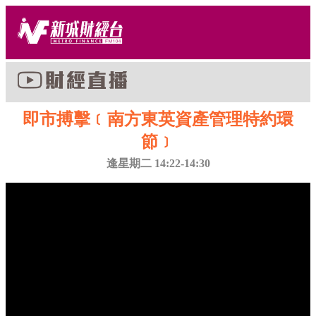
即市搏擊﹝南方東英資產管理特約環
節﹞
逢星期二 14:22-14:30