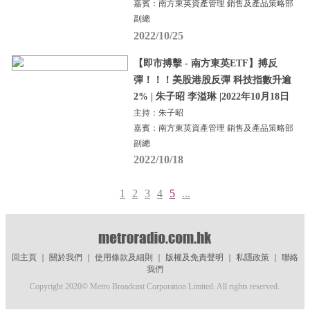
嘉賓：南方東英資產管理 銷售及產品策略部
副總
2022/10/25
【即市搏擊 - 南方東英ETF】搏反
彈！！！美股港股反彈 科技指數升逾
2% | 朱子昭 李溢琳 |2022年10月18日
主持：朱子昭
嘉賓：南方東英資產管理 銷售及產品策略部
副總
2022/10/18
1
2
3
4
5
...
回主頁
｜
關於我們
｜
使用條款及細則
｜
版權及免責聲明
｜
私隱政策
｜
聯絡
我們
Copyright 2020© Metro Broadcast Corporation Limited. All rights reserved.