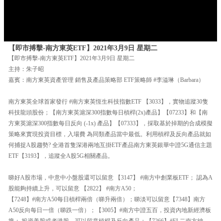
【即市搏擊-南方東英ETF】2021年3月9日 星期二
【即市搏擊-南方東英ETF】2021年3月9日 星期二
主持：朱子昭
嘉賓：南方東英資產管理 銷售及產品策略部 ETF策略師 #李溢琳（Barbara）
南方東英全球首家發行 #南方東英恆生科技指數ETF 【3033】，實物追蹤30隻
科技龍頭股份；【南方東英滬深300指數每日槓桿(2x)產品】【07233】和【南
方東英滬深300指數每日反向 (-1x) 產品】【07333】，採取基於掉期的合成模擬
策略來實現投資目標，入場費 為同類產品當中最低。利用槓桿及反向產品就如
何捕捉A股趨勢? 全港首隻深港兩地互掛ETF產品南方東英銀華中證5G通信主題
ETF【3193】，追蹤全A股5G相關產品。
睇好A股市場，中意中小盤股還可以留意 【3147】 #南方中創業板ETF； 認為A
股能夠持續上升，可以留意 【2822】 #南方A50；
【7248】#南方A50每日槓桿兩倍（睇升兩倍）；睇淡可以留意【7348】南方
A50反向每日一倍（睇跌一倍）；【3005】#南方中證五百，投資內地新經濟板
塊； 投資美股或者港股，可以留意槓桿及反向產品：【7266】#FL二南方納