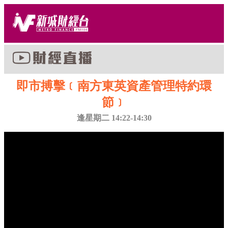
即市搏擊﹝南方東英資產管理特約環
節﹞
逢星期二 14:22-14:30