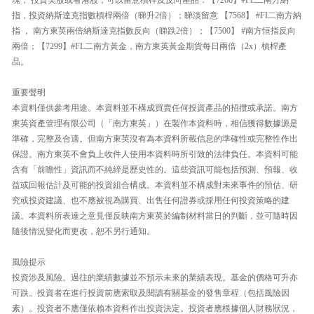
指，投資納斯達克指數槓桿兩倍（睇升2倍）；睇淡留意 【7568】 #FI二南方納
指 ， 南方東英兩倍納斯達克指數反向（睇跌2倍）；【7500】 #南方恒指反向
兩倍；【7299】#FL二南方黃金，南方東英黃金期貨每日兩倍（2x）槓桿產
品。
重要聲明
本資料僅供參考用途。本資料並不構成買賣任何投資產品的招攬或承諾。南方
東英資產管理有限公司（「南方東英」）在製作本資料時，相信獲得數據源是
準確，完整及合適。但南方東英沒有為本資料所載信息的準確性或完整性作出
保證。南方東英不會負上收件人使用本資料時所引致的法律負任。本資料可能
含有「前瞻性」資訊而不純綷是歷史性的。這些資訊可能包括預測、預報、收
益或回報估計及可能的投資組合構成。本資料並不構成對未來事件的預估、研
究或投資建議、也不應被視為購買、出售任何證券或採用任何投資策略的建
議。本資料所表達之意見僅反映南方東英於編制材料當日的判斷，並可隨時因
隨後情況變化而更改，恕不另行通知。
風險提示
投資涉及風險。過往的業績數據並不預示未來的業績表現。基金的價格可升亦
可跌。投資者在進行投資前應索取及閱讀有關基金的發售章程（包括風險因
素）。投資者不應僅依賴本資料作出投資決定。投資者應根據個人財務狀況，