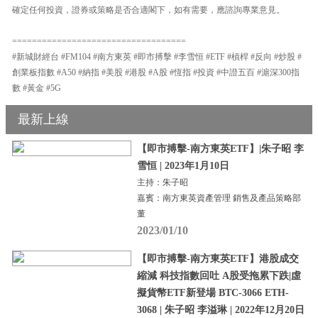
確定任何投資，證券或策略是否合適閣下，如有需要，應諮詢專業意見。
===================================
#新城財經台 #FM104 #南方東英 #即市搏擊 #李雪恒 #ETF #槓桿 #反向 #炒股 #
創業板指數 #A50 #納指 #美股 #港股 #A股 #恆指 #投資 #中證五百 #滬深300指
數 #黃金 #5G
最新上線
【即市搏擊-南方東英ETF】|朱子昭 李
雪恒 | 2023年1月10日
主持：朱子昭
嘉賓：南方東英資產管理 銷售及產品策略部
董
2023/01/10
【即市搏擊-南方東英ETF】港股成交
縮減 科技指數回吐 A股受拖累下跌|虛
擬貨幣ETF新登場 BTC-3066 ETH-
3068 | 朱子昭 李溢琳 | 2022年12月20日