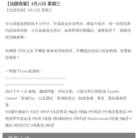
【法證現場】4月22日 星期三
【法證現場】4月22日 星期三
今日港股低開回收不少牛仔，市場資金好淡爭持，睇返今個月，有一批恆指界
內證就來到期，今日為最後交易日，如果即將到期嘅話，都要留意下，睇睇洗
唔洗轉倉啊！
科網股 ATM 以及 手機股 兩者表現有唔同，手機股好似信心唔多夠哦，咁要點
部署呢？
一齊聽下Lynn 點講啦~
↓↓↓↓↓↓↓↓↓↓↓↓↓↓↓↓↓↓↓↓↓↓↓↓↓↓↓↓↓↓↓↓↓
===========================
同日下午 5:20 會喺「繼續問盤」同你互動。大家立即訂閱新城 Youtube
Channel「新城Play」以及讚好「新城財經台 - 財經直播」專頁，緊貼最新部
署。
#法國巴黎銀行 #法巴 #BNP #法證專頁 #輪證 #窩輪 #牛熊證 #牛熊證重貨區 #牛
熊證即市資金流 #恒指 #港股 #新城財經台 #界內證 #inlinewarrant #炒股 #輪證 #
騰訊 #阿里巴巴 #黃集恩 #林恩