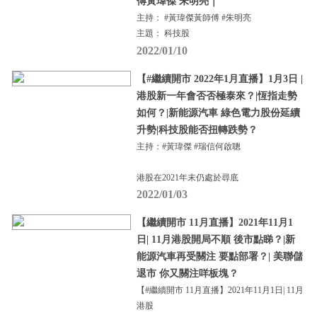
傅黃瑋傑 朱明亮｜
主持： #黃瑋傑黃師傅 #朱明亮
主題： 科技股
2022/01/10
【#繼續開市 2022年1月直播】1月3日 |
港股新一年會否否極泰來？|恆指走勢
如何？|新能源汽車 綠色電力股份延續
升勢|科技股能否扭轉跌勢？
主持：#黃瑋傑 #瑞信何啟聰
港股在2021年末仍處於尋底
2022/01/03
【繼續開市 11月直播】2021年11月1
日| 11月港股開局不順 後市點睇？|新
能源汽車再受關注 要點部署？| 美聯儲
退市 你又關注咩板塊？
【#繼續開市 11月直播】2021年11月1日| 11月
港股