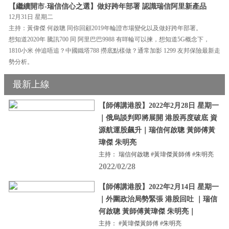
【繼續開市-瑞信信心之選】做好跨年部署 認識瑞信阿里新產品
12月31日 星期二
主持：黃偉傑 何啟聰 同你回顧2019年輪證市場變化以及做好跨年部署。
想知道2020年 騰訊700 同 阿里巴巴9988 有咩輪可以揀，想知道5G概念下，
1810小米 仲追唔追？中國鐵塔788 撈底點樣做？通常加影 1299 友邦保險最新走
勢分析。
最新上線
【師傅講港股】2022年2月28日 星期一
｜俄烏談判即將展開 港股再度破底 資
源航運股飆升｜瑞信何啟聰 黃師傅黃
瑋傑 朱明亮
主持： 瑞信何啟聰 #黃瑋傑黃師傅 #朱明亮
2022/02/28
【師傅講港股】2022年2月14日 星期一
｜外圍政治局勢緊張 港股回吐 ｜瑞信
何啟聰 黃師傅黃瑋傑 朱明亮｜
主持： #黃瑋傑黃師傅 #朱明亮