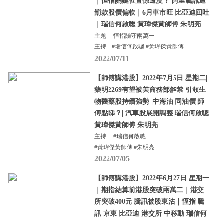
｜恒指關鍵位置係邊度？ 阿里騰訊遭
罰款股價偏軟｜6月車市旺 比亞迪回吐
｜瑞信何啟聰 黃瑋傑黃師傅 朱明亮
主題： 恒指險守兩萬一
主持：#瑞信何啟聰 #黃瑋傑黃師傅
2022/07/11
【師傅講港股】2022年7月5日 星期二|
藥明2269有望被美商務部解禁 引領生
物醫藥股持續強勢 |中海油 同油價 師
傅點睇？| 汽車股展開調整|瑞信何啟聰
黃瑋傑黃師傅 朱明亮
主持： #瑞信何啟聰
#黃瑋傑黃師傅 #朱明亮
2022/07/05
【師傅講港股】2022年6月27日 星期一
｜期指結算前港股突破兩萬二｜港交
所突破400元 騰訊被股東沽｜恆指 騰
訊 京東 比亞迪 港交所 中移動 瑞信何