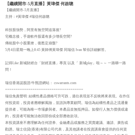
【繼續開市-5月直播】黃瑋傑 何啟聰
【繼續開市-5月直播】
主持：#黃瑋傑 #瑞信何啟聰
科技股強勢，阿里有無空間追落後?
宅概念後，手遊軟件股還有多少增長空間?
傳統股中小股重挫，復甦定崩盤?
5月4日星期一晚上8:45 黃師傅黃瑋傑 同瑞信 Ivan 幫你詳細解答。
記得Like 新城財經台「財經直播」專頁 以及「 新城play」啦～～ 一路睇一路
問！
瑞信香港認股證/牛熊證網站： cswarrants.com
=====================================
瑞信免責聲明: 結構性產品價格可升可跌，過往表現並不反映將來表現。在作任
何投資前，投資者應瞭解風險，並諮詢專業顧問。瑞信為結構性產品之流通量
提供者，可能為唯一巿場參與者。本產品並無抵押品。如發行人無力償債或違
約，投資者可能無法收回部份或全部應收款項。
本投資講座不應理解為任何證券、金融產品或服務之買賣建議、邀請、廣告或
勸誘。瑞士信貸(香港)有限公司代表，及其他講者在投資講座會提供的任何資