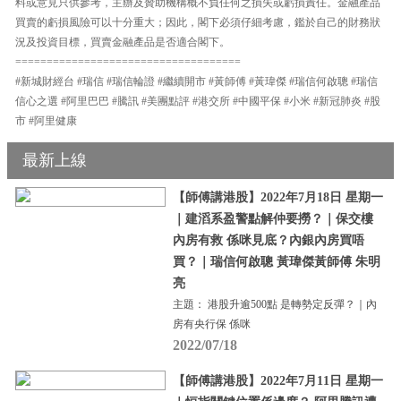
料或意見只供參考，主辦及贊助機構概不負任何之損失或虧損責任。金融產品
買賣的虧損風險可以十分重大；因此，閣下必須仔細考慮，鑑於自己的財務狀
況及投資目標，買賣金融產品是否適合閣下。
====================================
#新城財經台 #瑞信 #瑞信輪證 #繼續開市 #黃師傅 #黃瑋傑 #瑞信何啟聰 #瑞信
信心之選 #阿里巴巴 #騰訊 #美團點評 #港交所 #中國平保 #小米 #新冠肺炎 #股
市 #阿里健康
最新上線
【師傅講港股】2022年7月18日 星期一
｜建滔系盈警點解仲要撈？｜保交樓
內房有救 係咪見底？內銀內房買唔
買？｜瑞信何啟聰 黃瑋傑黃師傅 朱明
亮
主題： 港股升逾500點 是轉勢定反彈？｜內
房有央行保 係咪
2022/07/18
【師傅講港股】2022年7月11日 星期一