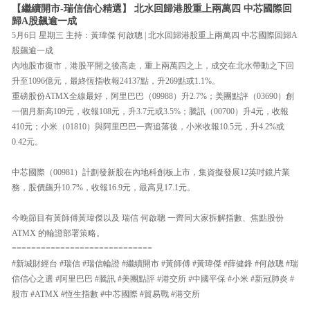
【繼續開市-瑞信信心精選】 北水回歸港股重上兩萬四 中芯國際回
歸A股飆逾一成
5月6日 星期三 主持：黃瑋傑 何啟聰 | 北水回歸港股重上兩萬四 中芯國際回歸A
股飆逾一成
內地股市復市，港股平開之後高走，重上兩萬四之上，成交在北水帶動之下回
升至1096億元，最終恆指收報24137點，升269點或1.1%。
重磅股份ATMX全線最好，阿里巴巴（09988）升2.7%；美團點評（03690）創
一個月新高109元，收報108元，升3.7元或3.5%；騰訊（00700）升4元，收報
410元；小米（01810）與阿里巴巴一齊追落後，小米收報10.5元，升4.2%或
0.42元。
中芯國際（00981）計劃發新股在內地科創板上市，集資擬發展12英吋鏡片業
務，股價飆升10.7%，收報16.9元，最高見17.1元。
今晚節目有黃師傅黃瑋傑以及 瑞信 何啟聰 一齊同大家拆解指數、焦點股份
ATMX 的輪證部署策略。
=============================
#新城財經台 #瑞信 #瑞信輪證 #繼續開市 #黃師傅 #黃瑋傑 #薛健鋒 #何啟聰 #瑞
信信心之選 #阿里巴巴 #騰訊 #美團點評 #港交所 #中國平保 #小米 #新冠肺炎 #
股市 #ATMX #恆生指數 #中芯國際 #貿易戰 #港交所