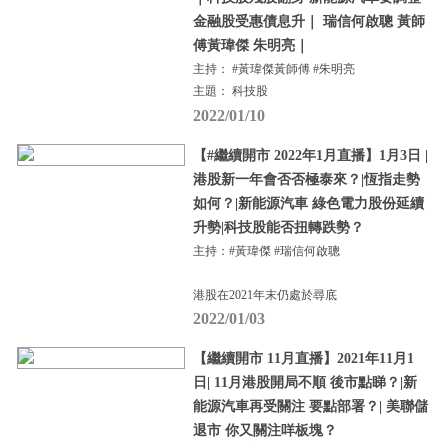
金融股受惠債息升｜ 瑞信何啟聰 黃師
傅黃瑋傑 朱明亮｜
主持： #黃瑋傑黃師傅 #朱明亮
主題： 科技股
2022/01/10
【#繼續開市 2022年1月直播】1月3日 |
港股新一年會否否極泰來？|恆指走勢
如何？|新能源汽車 綠色電力股份延續
升勢|科技股能否扭轉跌勢？
主持：#黃瑋傑 #瑞信何啟聰
港股在2021年末仍處於尋底
2022/01/03
【繼續開市 11月直播】2021年11月1
日| 11月港股開局不順 後市點睇？|新
能源汽車再受關注 要點部署？| 美聯儲
退市 你又關注咩板塊？