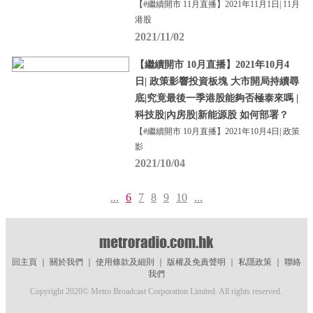
【#繼續開市 11月直播】2021年11月1日| 11月
港股
2021/11/02
【繼續開市 10月直播】2021年10月4
日| 政策影響投資板塊 大市開局持續尋
底|究竟最後一季港股能夠否極泰來嗎 |
科技股|內房股|新能源股 如何部署？
【#繼續開市 10月直播】2021年10月4日| 政策
影
2021/10/04
...
6
7
8
9
10
...
回主頁
｜
關於我們
｜
使用條款及細則
｜
版權及免責聲明
｜
私隱政策
｜
聯絡
我們
Copyright 2020© Metro Broadcast Corporation Limited. All rights reserved.