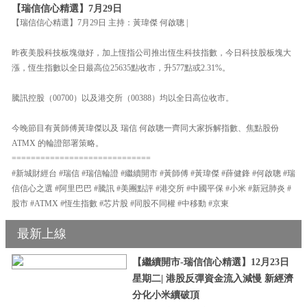
【瑞信信心精選】7月29日
【瑞信信心精選】7月29日 主持：黃瑋傑 何啟聰 |
昨夜美股科技板塊做好，加上恆指公司推出恆生科技指數，今日科技股板塊大
漲，恆生指數以全日最高位25635點收市，升577點或2.31%。
騰訊控股（00700）以及港交所（00388）均以全日高位收市。
今晚節目有黃師傅黃瑋傑以及 瑞信 何啟聰一齊同大家拆解指數、焦點股份
ATMX 的輪證部署策略。
=============================
#新城財經台 #瑞信 #瑞信輪證 #繼續開市 #黃師傅 #黃瑋傑 #薛健鋒 #何啟聰 #瑞
信信心之選 #阿里巴巴 #騰訊 #美團點評 #港交所 #中國平保 #小米 #新冠肺炎 #
股市 #ATMX #恆生指數 #芯片股 #同股不同權 #中移動 #京東
最新上線
【繼續開市-瑞信信心精選】12月23日
星期二| 港股反彈資金流入減慢 新經濟
分化小米續破頂