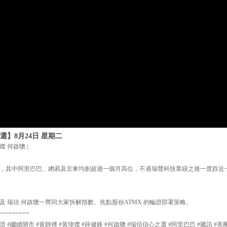
選】8月24日 星期二
傑 何啟聰 |
，其中阿里巴巴、網易及京東均創超過一個月高位，不過瑞聲科技業績之後一度跌近
及 瑞信 何啟聰一齊同大家拆解指數、焦點股份ATMX 的輪證部署策略。
=========
證 #繼續開市 #黃師傅 #黃瑋傑 #薛健鋒 #何啟聰 #瑞信信心之選 #阿里巴巴 #騰訊 #美