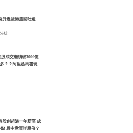
 急升過後港股回吐逾
後港股
港股成交繼續破3000億
睇幾多？？阿里趁馬雲現
 港股創超過一年新高 成
特點 最中意買咩股份？