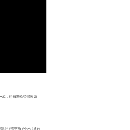
一成，想知道輪證部署如
團點評 #港交所 #小米 #新冠