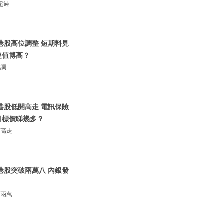
超過
 港股高位調整 短期料見
隻值博高？
位調
 港股低開高走 電訊保險
話目標價睇幾多？
開高走
 港股突破兩萬八 內銀發
破兩萬