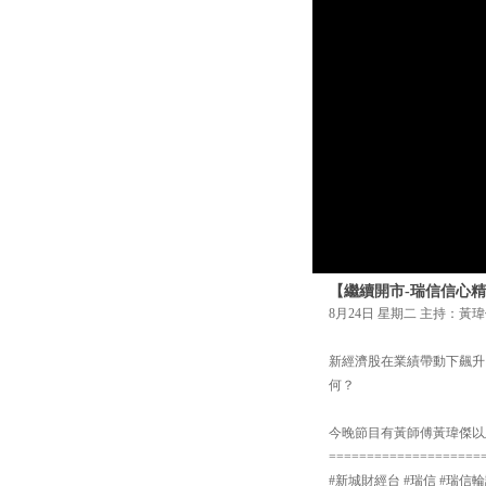
【繼續開市-瑞信信心精
8月24日 星期二 主持：黃瑋
新經濟股在業績帶動下飆升
何？
今晚節目有黃師傅黃瑋傑以
====================
#新城財經台 #瑞信 #瑞信輪