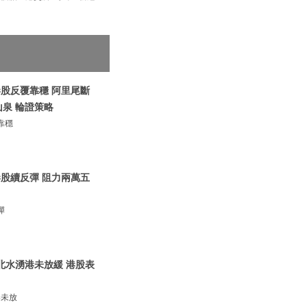
港股反覆靠穩 阿里尾斷
山泉 輪證策略
靠穩
港股續反彈 阻力兩萬五
彈
 北水湧港未放緩 港股表
港未放