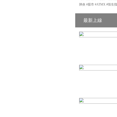
肺炎 #股市 #ATMX #恆生
最新上線