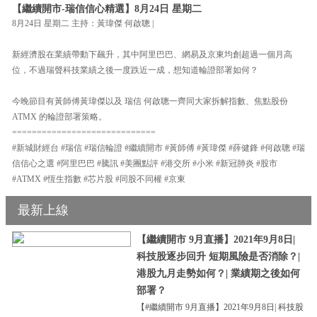
【繼續開市-瑞信信心精選】8月24日 星期二
8月24日 星期二 主持：黃瑋傑 何啟聰 |
新經濟股在業績帶動下飆升，其中阿里巴巴、網易及京東均創超過一個月高
位，不過瑞聲科技業績之後一度跌近一成，想知道輪證部署如何？
今晚節目有黃師傅黃瑋傑以及 瑞信 何啟聰一齊同大家拆解指數、焦點股份
ATMX 的輪證部署策略。
=============================
#新城財經台 #瑞信 #瑞信輪證 #繼續開市 #黃師傅 #黃瑋傑 #薛健鋒 #何啟聰 #瑞
信信心之選 #阿里巴巴 #騰訊 #美團點評 #港交所 #小米 #新冠肺炎 #股市
#ATMX #恆生指數 #芯片股 #同股不同權 #京東
最新上線
【繼續開市 9月直播】2021年9月8日|
科技股逐步回升 短期風險是否消除？|
港股九月走勢如何？| 業績期之後如何
部署？
【#繼續開市 9月直播】2021年9月8日| 科技股