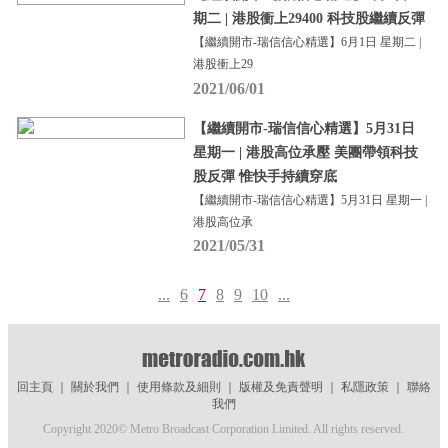
期二 | 港股衝上29400 科技股繼續反彈
【繼續開市-瑞信信心精選】6月1日 星期二 |
港股衝上29
2021/06/01
【繼續開市-瑞信信心精選】5月31日
星期一 | 港股高位承壓 美團帶領科技
股反彈 惟快手持續穿底
【繼續開市-瑞信信心精選】5月31日 星期一 |
港股高位承
2021/05/31
...
6
7
8
9
10
...
回主頁
｜
關於我們
｜
使用條款及細則
｜
版權及免責聲明
｜
私隱政策
｜
聯絡
我們
Copyright 2020© Metro Broadcast Corporation Limited. All rights reserved.