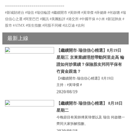
=============================
#新城財經台 #瑞信 #瑞信輪證 #繼續開市 #黃師傅 #黃瑋傑 #薛健鋒 #何啟聰 #瑞
信信心之選 #阿里巴巴 #騰訊 #美團點評 #港交所 #中國平保 #小米 #新冠肺炎 #
股市 #ATMX #恆生指數 #同股不同權 #比亞迪 #吉利
最新上線
【繼續開市-瑞信信心精選】8月19日
星期三 京東業績理想帶動阿里走高 輪
證如何炒業績？保險股友邦同平保有
冇資金跟進？
【#繼續開市-瑞信信心精選】8月19日
主持：#黃瑋傑 #
2020/08/19
【繼續開市-瑞信信心精選】 8月18日
星期二
今晚節目有黃師傅黃瑋傑以及 瑞信 何啟聰一
齊同大家拆解指數、
2020/08/18