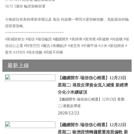
18:55 5滙控 輪證策略部署
今晚節目有黃師傅黃瑋傑以及 瑞信 何啟聰一齊同大家拆解指數、焦點股份的輪
證部署策略。
============================
#新城財經台 #瑞信 #瑞信輪證 #繼續開市 #黃師傅 #黃瑋傑 #薛健鋒 #何啟聰 #瑞
信信心之選 #阿里巴巴 #騰訊 #美團點評 #港交所 #中國平保 #小米 #新冠肺炎 #
股市 #ATMX #恆生指數 #同股不同權
最新上線
【繼續開市-瑞信信心精選】12月23日
星期二| 港股反彈資金流入減慢 新經濟
分化小米續破頂
【繼續開市-瑞信信心精選】12月23日 星期
二| 港股反彈資
2020/12/23
【繼續開市-瑞信信心精選】12月22日
星期二| 歐洲疫情轉趨嚴重港股偏軟 新