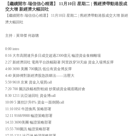
【繼續開市-瑞信信心精選】 11月10日 星期二 | 舊經濟帶動港股成
交大增 新經濟大幅回吐
【繼續開市-瑞信信心精選】 11月10日 星期二 | 舊經濟帶動港股成交大增 新經
濟大幅回吐
主持：黃瑋傑 何啟聰
0:00 intro
0:16 大市高開連升多日成交超過2300億元 輪證資金食糊離場
2:27 新經濟回吐 電商平台跌幅顯著 阿里跌穿50天線 資金入場博反彈
4:00 3690 美團 700騰訊 低位有資金博反彈
4:40 黃師傅對新經濟股急跌睇法——沽壓大
5:59 9618 京東 資金入場買call
7:20 700 騰訊跌幅相對較細 炒業績資金襯底嘅好倉
8:30 1211 比亞迪回吐 資金博call
10:09 5 滙控計升8% 資金一面倒開call
11:10 HSI 牛證換馬 策略部署
12:11 9168/9988 輪證策略部署
14:33 3690美團 輪證策略部署
15:55 700騰訊 輪證策略部署
17:35 1211 比亞迪 輪證策略部署