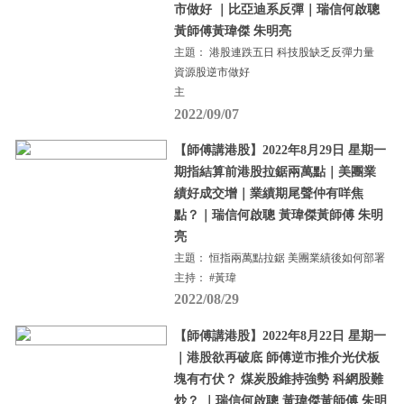
市做好 ｜比亞迪系反彈｜瑞信何啟聰
黃師傅黃瑋傑 朱明亮
主題： 港股連跌五日 科技股缺乏反彈力量
資源股逆市做好
主
2022/09/07
【師傅講港股】2022年8月29日 星期一
期指結算前港股拉鋸兩萬點｜美團業
績好成交增｜業績期尾聲仲有咩焦
點？｜瑞信何啟聰 黃瑋傑黃師傅 朱明
亮
主題： 恒指兩萬點拉鋸 美團業績後如何部署
主持： #黃瑋
2022/08/29
【師傅講港股】2022年8月22日 星期一
｜港股欲再破底 師傅逆市推介光伏板
塊有冇伏？ 煤炭股維持強勢 科網股難
炒？ ｜瑞信何啟聰 黃瑋傑黃師傅 朱明