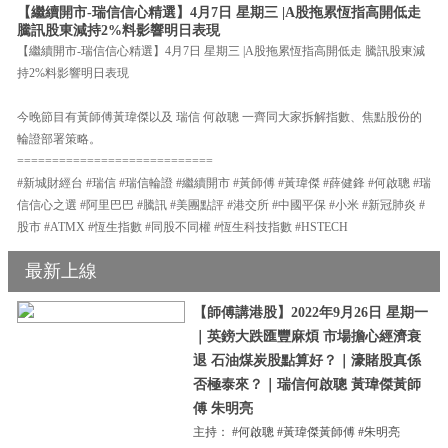
【繼續開市-瑞信信心精選】4月7日 星期三 |A股拖累恆指高開低走
騰訊股東減持2%料影響明日表現
【繼續開市-瑞信信心精選】4月7日 星期三 |A股拖累恆指高開低走 騰訊股東減
持2%料影響明日表現
今晚節目有黃師傅黃瑋傑以及 瑞信 何啟聰 一齊同大家拆解指數、焦點股份的
輪證部署策略。
============================
#新城財經台 #瑞信 #瑞信輪證 #繼續開市 #黃師傅 #黃瑋傑 #薛健鋒 #何啟聰 #瑞
信信心之選 #阿里巴巴 #騰訊 #美團點評 #港交所 #中國平保 #小米 #新冠肺炎 #
股市 #ATMX #恆生指數 #同股不同權 #恆生科技指數 #HSTECH
最新上線
【師傅講港股】2022年9月26日 星期一
｜英鎊大跌匯豐麻煩 市場擔心經濟衰
退 石油煤炭股點算好？｜濠賭股真係
否極泰來？｜瑞信何啟聰 黃瑋傑黃師
傅 朱明亮
主持： #何啟聰 #黃瑋傑黃師傅 #朱明亮