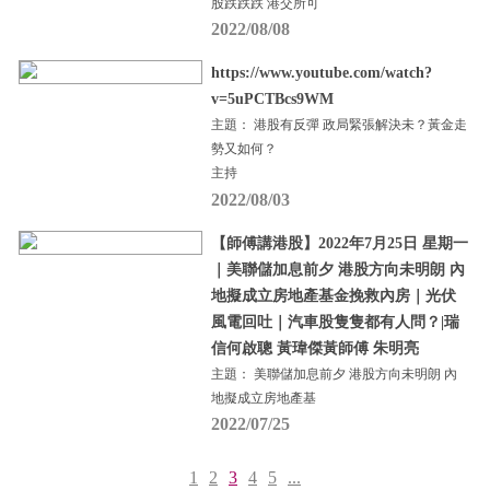
股跌跌跌 港交所可
2022/08/08
https://www.youtube.com/watch?
v=5uPCTBcs9WM
主題： 港股有反彈 政局緊張解決未？黃金走
勢又如何？
主持
2022/08/03
【師傅講港股】2022年7月25日 星期一
｜美聯儲加息前夕 港股方向未明朗 內
地擬成立房地產基金挽救內房｜光伏
風電回吐｜汽車股隻隻都有人問？|瑞
信何啟聰 黃瑋傑黃師傅 朱明亮
主題： 美聯儲加息前夕 港股方向未明朗 內
地擬成立房地產基
2022/07/25
1
2
3
4
5
...