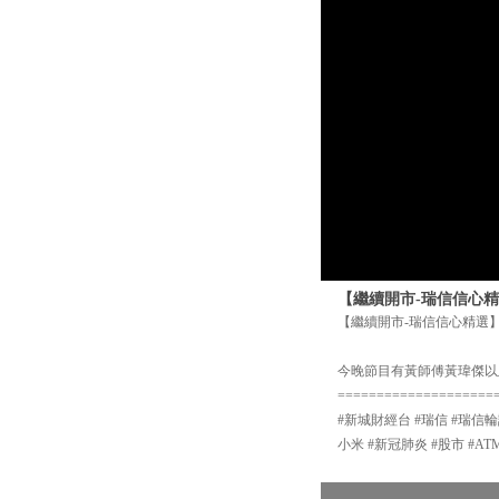
【繼續開市-瑞信信心精
【繼續開市-瑞信信心精選】
今晚節目有黃師傅黃瑋傑以
====================
#新城財經台 #瑞信 #瑞信輪
小米 #新冠肺炎 #股市 #AT