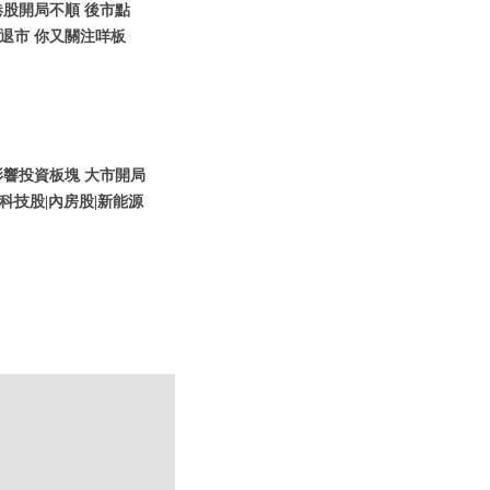
1月港股開局不順 後市點
儲退市 你又關注咩板
策影響投資板塊 大市開局
科技股|內房股|新能源