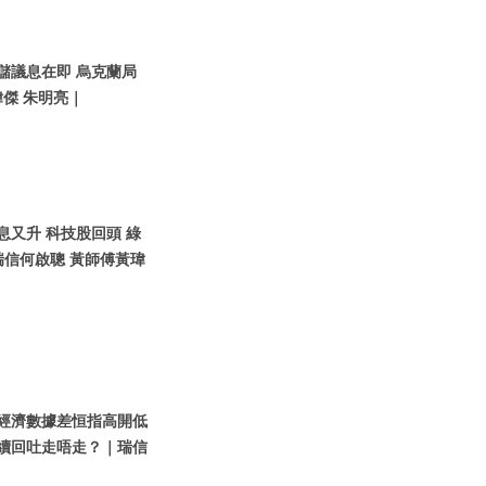
聯儲議息在即 烏克蘭局
傑 朱明亮｜
債息又升 科技股回頭 綠
瑞信何啟聰 黃師傅黃瑋
內地經濟數據差恒指高開低
繼續回吐走唔走？｜瑞信