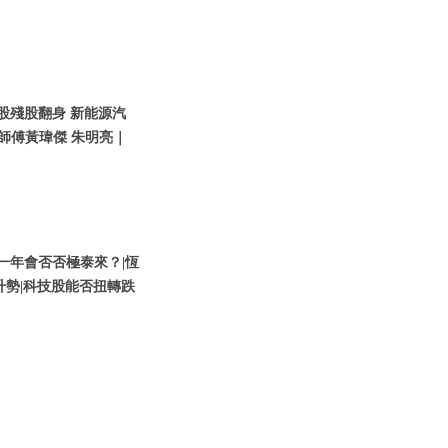
技股殘股翻身 新能源汽
師傅黃瑋傑 朱明亮｜
股新一年會否否極泰來？|恆
升勢|科技股能否扭轉跌