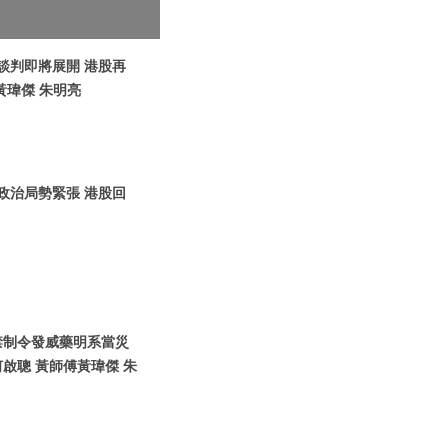
烏談判即將展開 港股再
黃瑋傑 朱明亮
圍政治局勢緊張 港股回
國禁制令發威藥明系當災
啟聰 黃師傅黃瑋傑 朱