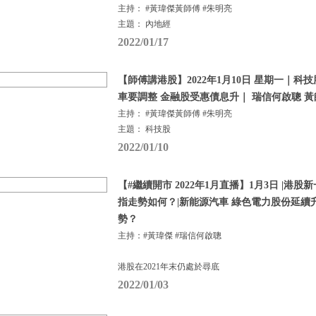
主持： #黃瑋傑黃師傅 #朱明亮
主題： 內地經
2022/01/17
【師傅講港股】2022年1月10日 星期一｜科
車要調整 金融股受惠債息升｜ 瑞信何啟聰 黃
主持： #黃瑋傑黃師傅 #朱明亮
主題： 科技股
2022/01/10
【#繼續開市 2022年1月直播】1月3日 |港
指走勢如何？|新能源汽車 綠色電力股份延續
勢？
主持：#黃瑋傑 #瑞信何啟聰
港股在2021年末仍處於尋底
2022/01/03