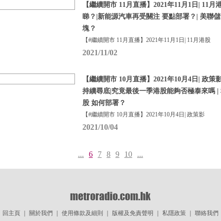
【繼續開市 11月直播】2021年11月1日| 1
睇？|新能源汽車再受關注 要點部署？| 美聯
塊？
【#繼續開市 11月直播】2021年11月1日| 11月港股
2021/11/02
【繼續開市 10月直播】2021年10月4日| 政
持續尋底|究竟最後一季港股能夠否極泰來嗎 | 
股 如何部署？
【#繼續開市 10月直播】2021年10月4日| 政策影
2021/10/04
...
6
7
8
9
10
...
回主頁
｜
關於我們
｜
使用條款及細則
｜
版權及免責聲明
｜
私隱政策
｜
聯絡我們