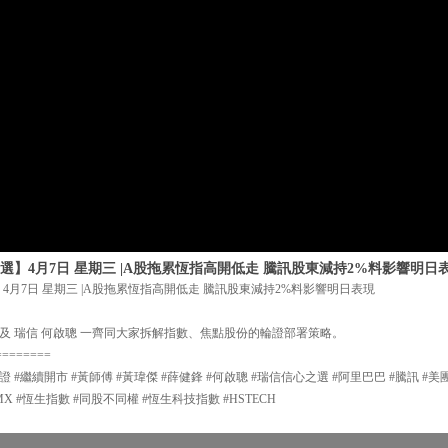
選】4月7日 星期三 |A股拖累恆指高開低走 騰訊股東減持2%料影響明日
4月7日 星期三 |A股拖累恆指高開低走 騰訊股東減持2%料影響明日表現
及 瑞信 何啟聰 一齊同大家拆解指數、焦點股份的輪證部署策略。
========
證 #繼續開市 #黃師傅 #黃瑋傑 #薛健鋒 #何啟聰 #瑞信信心之選 #阿里巴巴 #騰訊 #美
MX #恆生指數 #同股不同權 #恆生科技指數 #HSTECH