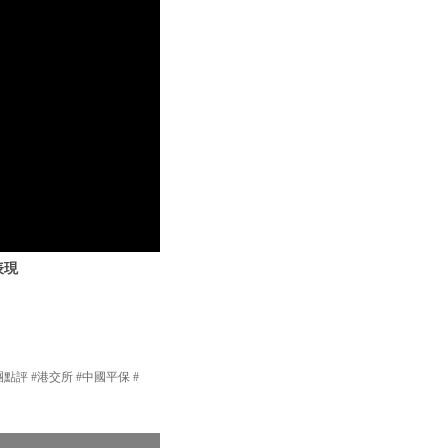
表現
團點評 #港交所 #中國平保 #