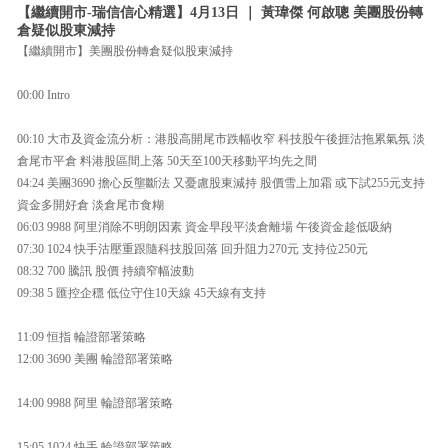
【繼續開市-瑞信信心精選】4月13日 ｜ 黃瑋傑 何啟聰 美團股份轉
倉疑似股東減持
【繼續開市】美團股份轉倉疑似股東減持
00:00 Intro
00:10 大市及資金流分析：港股高開尾市跌幅收窄 科技股午後捱沽拖累氣氛 淡
倉尾市平倉 料港股區間上落 50天至100天移動平均先之間
04:24 美團3690 擔心反壟斷法 又憂慮股東減持 股價雪上加霜 或下試255元支持
資金多開好倉 淡倉尾市食糊
06:03 9988 阿里消除不明朗因素 資金早段平淡倉離場 午後資金趁低吸納
07:30 1024 快手沽壓重跟隨科技股回落 回升阻力270元 支持位250元
08:32 700 騰訊 股價 持續窄幅波動
09:38 5 匯控企穩 低位守住10天線 45天線有支持
11:09 恒指 輪證部署策略
12:00 3690 美團 輪證部署策略
14:00 9988 阿里 輪證部署策略
15:05 1024 快手 輪證部署策略