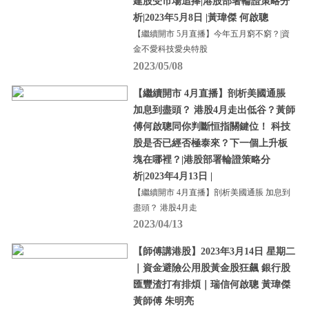
建股受市場追捧|港股部署輪證策略分
析|2023年5月8日 |黃瑋傑 何啟聰
【繼續開市 5月直播】今年五月窮不窮？|資
金不愛科技愛央特股
2023/05/08
【繼續開市 4月直播】剖析美國通脹
加息到盡頭？ 港股4月走出低谷？黃師
傅何啟聰同你判斷恒指關鍵位！ 科技
股是否已經否極泰來？下一個上升板
塊在哪裡？|港股部署輪證策略分
析|2023年4月13日 |
【繼續開市 4月直播】剖析美國通脹 加息到
盡頭？ 港股4月走
2023/04/13
【師傅講港股】2023年3月14日 星期二
｜資金避險公用股黃金股狂飆 銀行股
匯豐渣打有排煩｜瑞信何啟聰 黃瑋傑
黃師傅 朱明亮