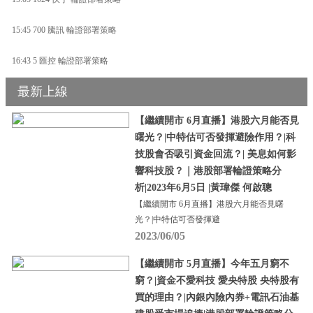
15:45 700 騰訊 輪證部署策略
16:43 5 匯控 輪證部署策略
最新上線
【繼續開市 6月直播】港股六月能否見
曙光？|中特估可否發揮避險作用？|科
技股會否吸引資金回流？| 美息如何影
響科技股？｜港股部署輪證策略分
析|2023年6月5日 |黃瑋傑 何啟聰
【繼續開市 6月直播】港股六月能否見曙
光？|中特估可否發揮避
2023/06/05
【繼續開市 5月直播】今年五月窮不
窮？|資金不愛科技 愛央特股 央特股有
買的理由？|內銀內險內券+電訊石油基