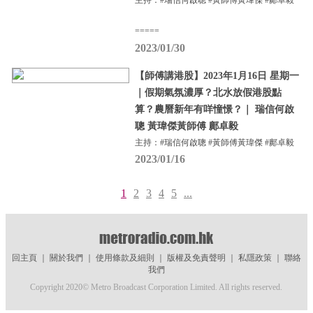
主持：#瑞信何啟聰 #黃師傅黃瑋傑 #鄺卓毅
=====
2023/01/30
【師傅講港股】2023年1月16日 星期一
｜假期氣氛濃厚？北水放假港股點
算？農曆新年有咩憧憬？｜ 瑞信何啟
聰 黃瑋傑黃師傅 鄺卓毅
主持：#瑞信何啟聰 #黃師傅黃瑋傑 #鄺卓毅
2023/01/16
1
2
3
4
5
...
回主頁
｜
關於我們
｜
使用條款及細則
｜
版權及免責聲明
｜
私隱政策
｜
聯絡
我們
Copyright 2020© Metro Broadcast Corporation Limited. All rights reserved.