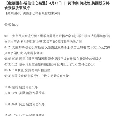
【繼續開市-瑞信信心精選】4月13日 ｜ 黃瑋傑 何啟聰 美團股份轉
倉疑似股東減持
【繼續開市】美團股份轉倉疑似股東減持
00:00 Intro
00:10 大市及資金流分析：港股高開尾市跌幅收窄 科技股午後捱沽拖累氣氛 淡
倉尾市平倉 料港股區間上落 50天至100天移動平均先之間
04:24 美團3690 擔心反壟斷法 又憂慮股東減持 股價雪上加霜 或下試255元支持
資金多開好倉 淡倉尾市食糊
06:03 9988 阿里消除不明朗因素 資金早段平淡倉離場 午後資金趁低吸納
07:30 1024 快手沽壓重跟隨科技股回落 回升阻力270元 支持位250元
08:32 700 騰訊 股價 持續窄幅波動
09:38 5 匯控企穩 低位守住10天線 45天線有支持
11:09 恒指 輪證部署策略
12:00 3690 美團 輪證部署策略
14:00 9988 阿里 輪證部署策略
15:05 1024 快手 輪證部署策略