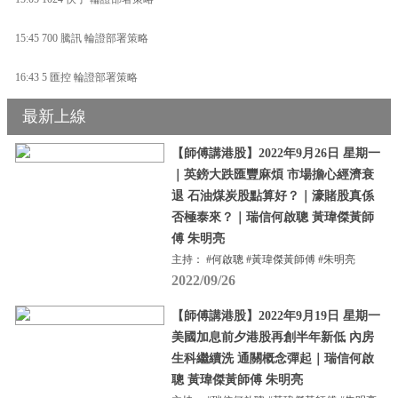
15:45 700 騰訊 輪證部署策略
16:43 5 匯控 輪證部署策略
最新上線
【師傅講港股】2022年9月26日 星期一
｜英鎊大跌匯豐麻煩 市場擔心經濟衰
退 石油煤炭股點算好？｜濠賭股真係
否極泰來？｜瑞信何啟聰 黃瑋傑黃師
傅 朱明亮
主持： #何啟聰 #黃瑋傑黃師傅 #朱明亮
2022/09/26
【師傅講港股】2022年9月19日 星期一
美國加息前夕港股再創半年新低 內房
生科繼續洗 通關概念彈起｜瑞信何啟
聰 黃瑋傑黃師傅 朱明亮