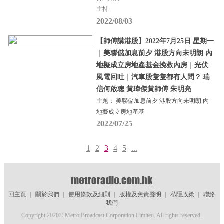
主持
2022/08/03
【師傅講港股】2022年7月25日 星期一
｜美聯儲加息前夕 港股方向未明朗 內
地擬成立房地產基金挽救內房｜光伏
風電回吐｜汽車股隻隻都有人問？|瑞
信何啟聰 黃瑋傑黃師傅 朱明亮
主題： 美聯儲加息前夕 港股方向未明朗 內
地擬成立房地產基
2022/07/25
1
2
3
4
5
...
回主頁
｜
關於我們
｜
使用條款及細則
｜
版權及免責聲明
｜
私隱政策
｜
聯絡
我們
Copyright 2020© Metro Broadcast Corporation Limited. All rights reserved.