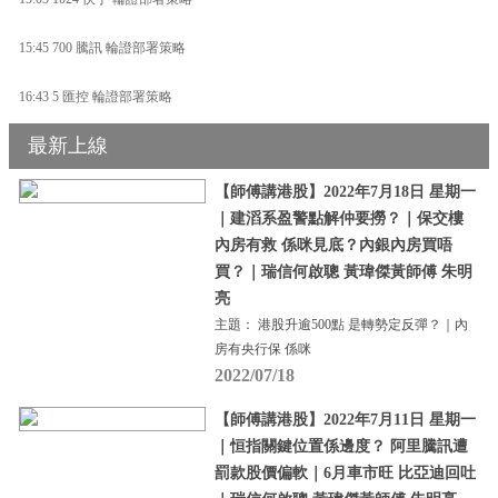
15:45 700 騰訊 輪證部署策略
16:43 5 匯控 輪證部署策略
最新上線
【師傅講港股】2022年7月18日 星期一
｜建滔系盈警點解仲要撈？｜保交樓
內房有救 係咪見底？內銀內房買唔
買？｜瑞信何啟聰 黃瑋傑黃師傅 朱明
亮
主題： 港股升逾500點 是轉勢定反彈？｜內
房有央行保 係咪
2022/07/18
【師傅講港股】2022年7月11日 星期一
｜恒指關鍵位置係邊度？ 阿里騰訊遭
罰款股價偏軟｜6月車市旺 比亞迪回吐