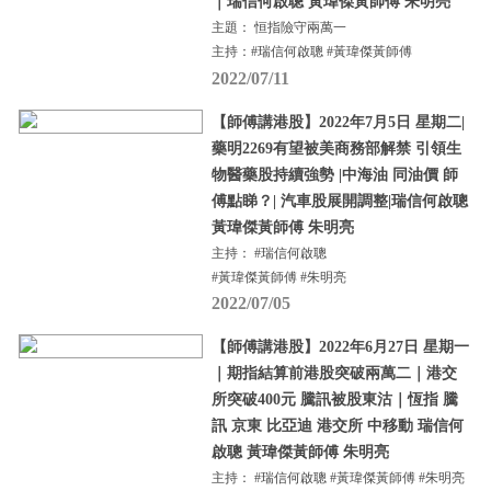
｜瑞信何啟聰 黃瑋傑黃師傅 朱明亮
主題： 恒指險守兩萬一
主持：#瑞信何啟聰 #黃瑋傑黃師傅
2022/07/11
【師傅講港股】2022年7月5日 星期二|
藥明2269有望被美商務部解禁 引領生
物醫藥股持續強勢 |中海油 同油價 師
傅點睇？| 汽車股展開調整|瑞信何啟聰
黃瑋傑黃師傅 朱明亮
主持： #瑞信何啟聰
#黃瑋傑黃師傅 #朱明亮
2022/07/05
【師傅講港股】2022年6月27日 星期一
｜期指結算前港股突破兩萬二｜港交
所突破400元 騰訊被股東沽｜恆指 騰
訊 京東 比亞迪 港交所 中移動 瑞信何
啟聰 黃瑋傑黃師傅 朱明亮
主持： #瑞信何啟聰 #黃瑋傑黃師傅 #朱明亮