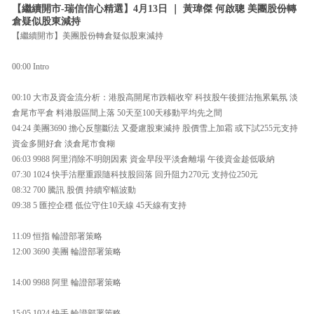
【繼續開市-瑞信信心精選】4月13日 ｜ 黃瑋傑 何啟聰 美團股份轉
倉疑似股東減持
【繼續開市】美團股份轉倉疑似股東減持
00:00 Intro
00:10 大市及資金流分析：港股高開尾市跌幅收窄 科技股午後捱沽拖累氣氛 淡
倉尾市平倉 料港股區間上落 50天至100天移動平均先之間
04:24 美團3690 擔心反壟斷法 又憂慮股東減持 股價雪上加霜 或下試255元支持
資金多開好倉 淡倉尾市食糊
06:03 9988 阿里消除不明朗因素 資金早段平淡倉離場 午後資金趁低吸納
07:30 1024 快手沽壓重跟隨科技股回落 回升阻力270元 支持位250元
08:32 700 騰訊 股價 持續窄幅波動
09:38 5 匯控企穩 低位守住10天線 45天線有支持
11:09 恒指 輪證部署策略
12:00 3690 美團 輪證部署策略
14:00 9988 阿里 輪證部署策略
15:05 1024 快手 輪證部署策略