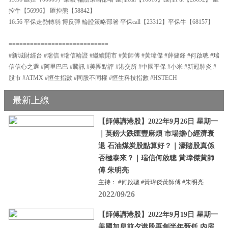
控牛【56996】 匯控熊【58842】
16:56 平保走勢轉弱 博反彈 輪證策略部署 平保call【23312】平保牛【68157】
============================
#新城財經台 #瑞信 #瑞信輪證 #繼續開市 #黃師傅 #黃瑋傑 #薛健鋒 #何啟聰 #瑞
信信心之選 #阿里巴巴 #騰訊 #美團點評 #港交所 #中國平保 #小米 #新冠肺炎 #
股市 #ATMX #恒生指數 #同股不同權 #恒生科技指數 #HSTECH
最新上線
【師傅講港股】2022年9月26日 星期一
｜英鎊大跌匯豐麻煩 市場擔心經濟衰
退 石油煤炭股點算好？｜濠賭股真係
否極泰來？｜瑞信何啟聰 黃瑋傑黃師
傅 朱明亮
主持： #何啟聰 #黃瑋傑黃師傅 #朱明亮
2022/09/26
【師傅講港股】2022年9月19日 星期一
美國加息前夕港股再創半年新低 內房