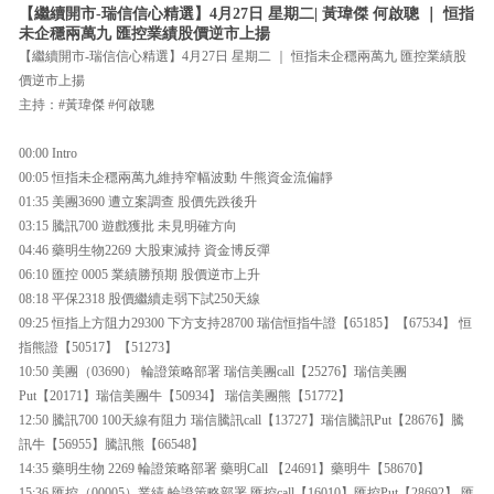
【繼續開市-瑞信信心精選】4月27日 星期二| 黃瑋傑 何啟聰 ｜ 恒指
未企穩兩萬九 匯控業績股價逆市上揚
【繼續開市-瑞信信心精選】4月27日 星期二 ｜ 恒指未企穩兩萬九 匯控業績股
價逆市上揚
主持：#黃瑋傑 #何啟聰
00:00 Intro
00:05 恒指未企穩兩萬九維持窄幅波動 牛熊資金流偏靜
01:35 美團3690 遭立案調查 股價先跌後升
03:15 騰訊700 遊戲獲批 未見明確方向
04:46 藥明生物2269 大股東減持 資金博反彈
06:10 匯控 0005 業績勝預期 股價逆市上升
08:18 平保2318 股價繼續走弱下試250天線
09:25 恒指上方阻力29300 下方支持28700 瑞信恒指牛證【65185】【67534】 恒
指熊證【50517】【51273】
10:50 美團（03690） 輪證策略部署 瑞信美團call【25276】瑞信美團
Put【20171】瑞信美團牛【50934】 瑞信美團熊【51772】
12:50 騰訊700 100天線有阻力 瑞信騰訊call【13727】瑞信騰訊Put【28676】騰
訊牛【56955】騰訊熊【66548】
14:35 藥明生物 2269 輪證策略部署 藥明Call 【24691】藥明牛【58670】
15:36 匯控（00005）業績 輪證策略部署 匯控call【16010】匯控Put【28692】 匯