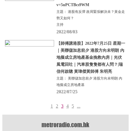
v=5uPCTBcs9WM
主題： 港股有反彈 政局緊張解決未？黃金走
勢又如何？
主持
2022/08/03
【師傅講港股】2022年7月25日 星期一
｜美聯儲加息前夕 港股方向未明朗 內
地擬成立房地產基金挽救內房｜光伏
風電回吐｜汽車股隻隻都有人問？|瑞
信何啟聰 黃瑋傑黃師傅 朱明亮
主題： 美聯儲加息前夕 港股方向未明朗 內
地擬成立房地產基
2022/07/25
1
2
3
4
5
...