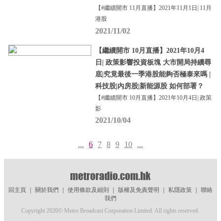
【#繼續開市 11月直播】2021年11月1日| 11月
港股
2021/11/02
【繼續開市 10月直播】2021年10月4
日| 政策影響投資板塊 大市開局持續尋
底|究竟最後一季港股能夠否極泰來嗎 |
科技股|內房股|新能源股 如何部署？
【#繼續開市 10月直播】2021年10月4日| 政策
影
2021/10/04
...
6
7
8
9
10
...
回主頁
｜
關於我們
｜
使用條款及細則
｜
版權及免責聲明
｜
私隱政策
｜
聯絡
我們
Copyright 2020© Metro Broadcast Corporation Limited. All rights reserved.