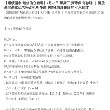
【繼續開市-瑞信信心精選】4月28日 星期三 黃瑋傑 何啟聰 ｜ 港股
高開高收仍未突破悶局 憂慮印度疫情影響經營 小米捱沽
【繼續開市-瑞信信心精選】4月28日 星期三 ｜ 港股高開高收仍未突破悶局 憂
慮印度疫情影響經營 小米捱沽
主持：黃瑋傑 何啟聰
00:00 Intro
00:05 期指結算前恒指高開高走 牛證有減倉情況 小心假期風險
02:45（04:32） 市場擔心印度疫情影響小米經營 股價跌幅較大
04:45 美團3690 區間上落 295元見支持 上方阻力330元
06:00 騰訊700 區間上落 615-640 股價波幅開始收窄
07:00 嗶哩嗶哩 9626 走勢強 市場認沽證面世
08:20 2318 平保持續走弱未見轉勢 250天線附近資金少量流入
09:38 恒指日內牛熊部署策略
11:00 1810 小米 輪證策略部署 小米call 【19589】小米put【24064】小米牛
【53153】小米熊【56466】
13:05 美團3690炒波幅上落 美團put【20171】 美團call【25276】 美團牛
【50934】 美團熊【63111】
14:45 騰訊700 輪證策略部署 騰訊call【13727】 騰訊Put【28676】 騰訊牛