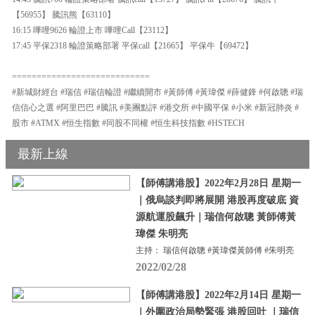
【56955】 騰訊熊【63110】
16:15 嗶哩9626 輪證上市 嗶哩Call【23112】
17:45 平保2318 輪證策略部署 平保call【21665】 平保牛【69472】
============================
#新城財經台 #瑞信 #瑞信輪證 #繼續開市 #黃師傅 #黃瑋傑 #薛健鋒 #何啟聰 #瑞
信信心之選 #阿里巴巴 #騰訊 #美團點評 #港交所 #中國平保 #小米 #新冠肺炎 #
股市 #ATMX #恒生指數 #同股不同權 #恒生科技指數 #HSTECH
最新上線
【師傅講港股】2022年2月28日 星期一
｜俄烏談判即將展開 港股再度破底 資
源航運股飆升｜瑞信何啟聰 黃師傅黃
瑋傑 朱明亮
主持： 瑞信何啟聰 #黃瑋傑黃師傅 #朱明亮
2022/02/28
【師傅講港股】2022年2月14日 星期一
｜外圍政治局勢緊張 港股回吐 ｜瑞信