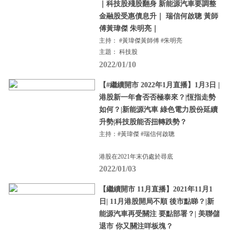
｜科技股殘股翻身 新能源汽車要調整
金融股受惠債息升｜ 瑞信何啟聰 黃師
傅黃瑋傑 朱明亮｜
主持： #黃瑋傑黃師傅 #朱明亮
主題： 科技股
2022/01/10
【#繼續開市 2022年1月直播】1月3日 |
港股新一年會否否極泰來？|恆指走勢
如何？|新能源汽車 綠色電力股份延續
升勢|科技股能否扭轉跌勢？
主持：#黃瑋傑 #瑞信何啟聰
港股在2021年末仍處於尋底
2022/01/03
【繼續開市 11月直播】2021年11月1
日| 11月港股開局不順 後市點睇？|新
能源汽車再受關注 要點部署？| 美聯儲
退市 你又關注咩板塊？