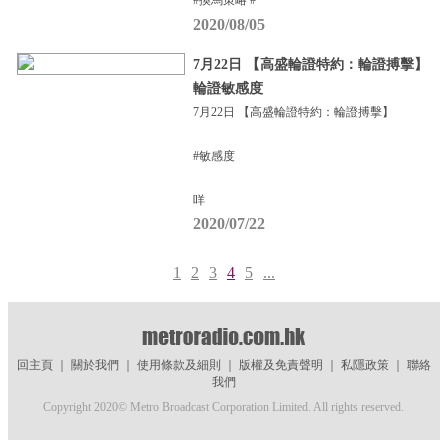
#換馬策略 #
2020/08/05
7月22日 【高盛輪證特約：輪證搏擊】
輪證敏感度
7月22日 【高盛輪證特約：輪證搏擊】
#敏感度
咩
2020/07/22
1
2
3
4
5
...
回主頁
｜
關於我們
｜
使用條款及細則
｜
版權及免責聲明
｜
私隱政策
｜
聯絡
我們
Copyright 2020© Metro Broadcast Corporation Limited. All rights reserved.