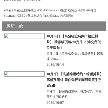
#高盛 #高盛認股證牛熊證 #GS #GSWarrants #輪證 #認股證 #窩輪 #牛熊證
#Warrants #CBBC #新城財經台 #metrofinance #輪證搏擊
最新上線
10月14日 【高盛輪證特約：輪證搏
擊】 騰訊破頂追call定牛？ 港交所低
位要吸納！
10月14日 【高盛輪證特約：輪證搏擊】 騰訊
破頂追call
2020/10/14
10月7日 【高盛輪證特約：輪證搏擊】
高盛孫明哲 同你分析美團阿里買牛定
買call
10月7日 【高盛輪證特約：輪證搏擊】 高盛
孫明哲 同你分析
2020/10/07