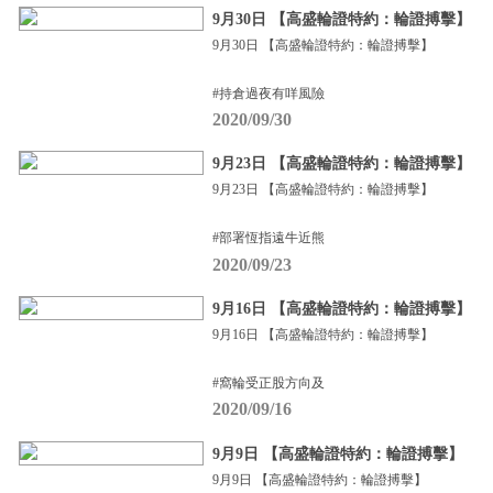
9月30日 【高盛輪證特約：輪證搏擊】
9月30日 【高盛輪證特約：輪證搏擊】
#持倉過夜有咩風險
2020/09/30
9月23日 【高盛輪證特約：輪證搏擊】
9月23日 【高盛輪證特約：輪證搏擊】
#部署恆指遠牛近熊
2020/09/23
9月16日 【高盛輪證特約：輪證搏擊】
9月16日 【高盛輪證特約：輪證搏擊】
#窩輪受正股方向及
2020/09/16
9月9日 【高盛輪證特約：輪證搏擊】
9月9日 【高盛輪證特約：輪證搏擊】