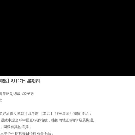
盤】8月27日 星期四
資策略副總裁 #凌子敬
文
好油價反彈就可以考慮 【3175】 #F三星原油期貨 產品；
國龍網 跟蹤中證全球中國互聯網指數，捕捉內地互聯網+發展機遇。
，同樣有其他選擇，
指 為三星恆生指數每日槓桿兩倍產品；