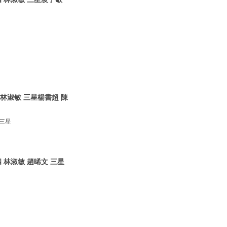
林淑敏 三星楊書超 陳
 三星
 林淑敏 趙晞文 三星