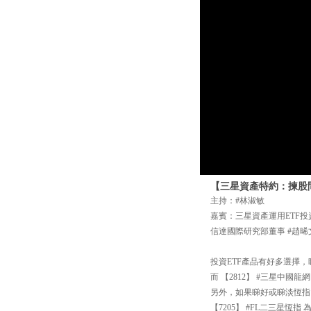
【三星資產特約：揀股問
主持：#林淑敏
嘉賓：三星資產運用ETF投
信達國際研究部董事 #趙晞
投資ETF產品有好多選擇，睇
而 【2812】 #三星中
另外，如果睇好或睇淡恆指
【7205】 #FL二三星恆