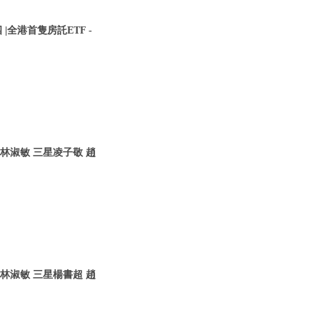
|全港首隻房託ETF -
林淑敏 三星凌子敬 趙
林淑敏 三星楊書超 趙