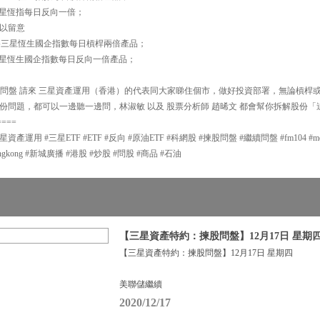
 為三星恆指每日反向一倍；
以留意
指 為三星恆生國企指數每日槓桿兩倍產品；
 為三星恆生國企指數每日反向一倍產品；
00 揀股問盤 請來 三星資產運用（香港）的代表同大家睇住個市，做好投資部署，無論槓
份問題，都可以一邊聽一邊問，林淑敏 以及 股票分析師 趙晞文 都會幫你拆解股份
====
用 #三星ETF #ETF #反向 #原油ETF #科網股 #揀股問盤 #繼續問盤 #fm104 #metroradi
adiohongkong #新城廣播 #港股 #炒股 #問股 #商品 #石油
【三星資產特約：揀股問盤】12月17日 星期
【三星資產特約：揀股問盤】12月17日 星期四
美聯儲繼續
2020/12/17