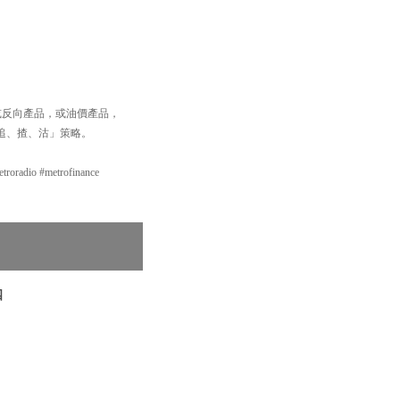
桿或反向產品，或油價產品，
「追、揸、沽」策略。
o #metrofinance
四