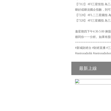
【7312】 #FI三星恆指
睇好或睇淡國企指數，則可
【7228】 #FL二三星國
【7328】 #FI三星國指
逢星期四下午4:30-5:
都同你一一分析。如果有股
====================
#新城財經台 #財經直播 #三星資產運
#metroradiohk #metror
最新上線