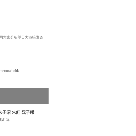
 同大家分析即日大市輪證資
roradiohk
朱子昭 朱紅 阮子曦
紅 阮