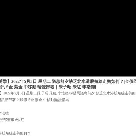
擊】2022年5月3日 星期二|議息前夕缺乏北水港股短線走勢如何？|金價
訊 S金 紫金 中移動|輪證部署｜朱子昭 朱紅 李浩德|
2022年5月3日 星期二|朱子昭 朱紅 李浩德|聯儲局議息前夕 缺乏北水港股短線走勢
訊點部署？|騰訊 S金 紫金 中移動|輪證部署
李浩德
品部董事 #朱紅
水港股短線走勢如何？