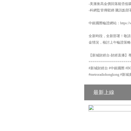
-美滙衝高金價回落能否低
-科網監管傳鬆綁 騰訊點部
中銀國際輪證網站：https://www
全新時段，全新部署！敬請
金情況，檢討上午輪證策略
【新城財經台-財經直播】專頁
====================
#新城財經台 #中銀國際 #BOCI #
#metroradiohongkon
最新上線