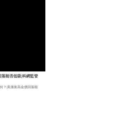
回落能否低吸|科網監管
如何？|美滙衝高金價回落能