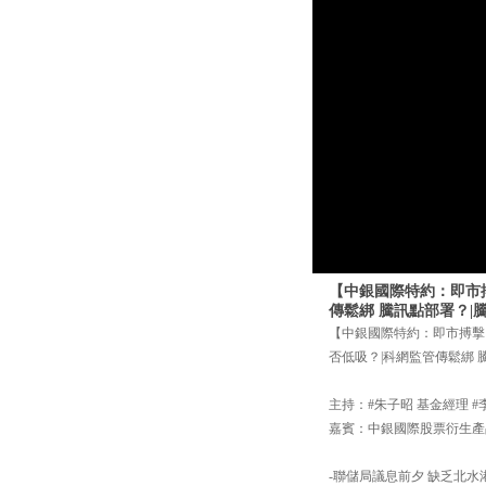
【中銀國際特約：即市搏
傳鬆綁 騰訊點部署？|騰
【中銀國際特約：即市搏擊】
否低吸？|科網監管傳鬆綁 騰
主持：#朱子昭 基金經理 #
嘉賓：中銀國際股票衍生產
-聯儲局議息前夕 缺乏北