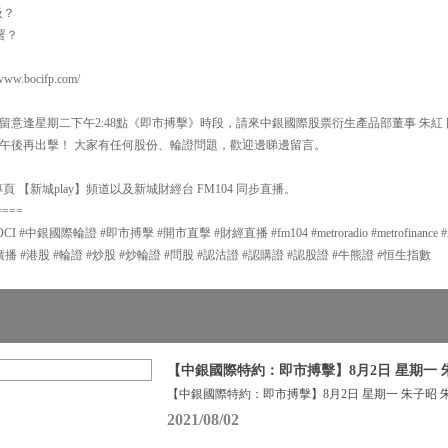
吸？
署？
.bocifp.com/
留意逢星期二下午2:48點《即市搏擊》時段，請來中銀國際股票衍生產品部董事 朱紅
午後再出擊！ 大家有任何股份、輪證問題，歡迎邊睇邊留言。
 【新城play】頻道以及新城財經台 FM104 同步直播。
====
中銀國際輪證 #即市搏擊 #開市直擊 #財經直播 #fm104 #metroradio #metrofinance #met
g #新城廣播 #港股 #輪證 #炒股 #炒輪證 #問股 #認沽證 #認購證 #認股證 #牛熊證 #恒生指數
【中銀國際特約：即市搏擊】8月2日 星期一 
【中銀國際特約：即市搏擊】8月2日 星期一 朱子昭 朱
2021/08/02