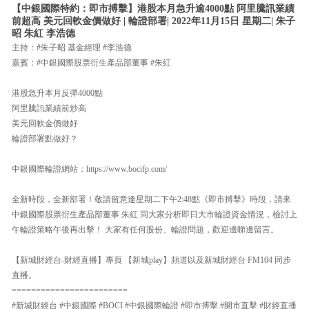
【中銀國際特約：即市搏擊】港股本月急升逾4000點 阿里騰訊業績
前超高 美元回軟金價做好 | 輪證部署| 2022年11月15日 星期二| 朱子
昭 朱紅 李浩德
主持：#朱子昭 基金經理 #李浩德
嘉賓：#中銀國際股票衍生產品部董事 #朱紅
港股急升本月反彈4000點
阿里騰訊業績前炒高
美元回軟金價做好
輪證部署點做好？
中銀國際輪證網站：https://www.bocifp.com/
全新時段，全新部署！敬請留意逢星期二下午2:48點《即市搏擊》時段，請來
中銀國際股票衍生產品部董事 朱紅 同大家分析即日大市輪證資金情況，檢討上
午輪證策略午後再出擊！ 大家有任何股份、輪證問題，歡迎邊睇邊留言。
【新城財經台-財經直播】專頁 【新城play】頻道以及新城財經台 FM104 同步
直播。
========================
#新城財經台 #中銀國際 #BOCI #中銀國際輪證 #即市搏擊 #開市直擊 #財經直播