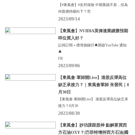
【#東風會】#友邦保險 中期業績不差，但為
何股價持續向下？究
2023/09/14
【東風會】NVIDIA英偉達業績勝預期
咩位買入好？
記得訂閱＋㩒埋個鐘仔🔔開啟YouTube 通知
🔔
FB
2023/09/06
【東風會-軍師開Live】港股反彈高位
缺乏承接力？｜東風會軍師 朱晉民｜8
月30日
【東風會-軍師開Live】 港股反彈高位缺乏承
接力？8月30
2023/08/30
【東風會】抄功課跟股神 點解要買西
方石油OXY？|巴菲特增持西方石油|國