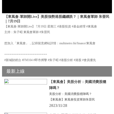
【東風會-軍師開Live】美股強勢港股繼續跌？｜東風會軍師 朱晉民
｜7月19日
【東風會-軍師開Live】 7月19日 星期三 #港股投資 #基金經理 #東風會
主持：朱子昭 東風會軍師 #朱晉民
想加入「東風會」，記得留意網站詳情：multimetro.hk/finance/東風會
========================
#新城財經台 #FM104 #即市搏擊 #朱子昭 #港股分析 #港股 #會員優先
最新上線
【東風會】美股分析：美國消費股穩
陣嗎？
美股分析：美國消費股穩陣嗎？
【東風會】東風會投資軍師朱晉民
2023/11/28