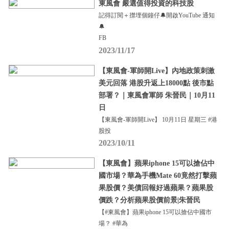
東風會 嚴選值得投資的科技股
記得訂閱＋㩒埋個鐘仔🔔開啟YouTube 通知
🔔
FB
2023/11/17
【東風會-軍師開Live】內地政策刺激
美元回落 港股升返上18000點 後市點
部署？｜東風會軍師 朱晉民｜10月11
日
【東風會-軍師開Live】 10月11日 星期三 #港
股投
2023/10/11
【東風會】蘋果iphone 15可以搶佔中
國市場？華為手機Mate 60竟然打擊蘋
果股價？美債回報好過蘋果？蘋果股
價跌？分析蘋果股價前景|朱晉民
【#東風會】蘋果iphone 15可以搶佔中國市
場？ #華為