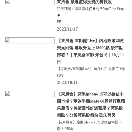
東風會 嚴選值得投資的科技股
記得訂閱＋㩒埋個鐘仔🔔開啟YouTube 通知
🔔
FB
2023/11/17
【東風會-軍師開Live】內地政策刺激
美元回落 港股升返上18000點 後市點
部署？｜東風會軍師 朱晉民｜10月11
日
【東風會-軍師開Live】 10月11日 星期三 #港
股投
2023/10/11
【東風會】蘋果iphone 15可以搶佔中
國市場？華為手機Mate 60竟然打擊蘋
果股價？美債回報好過蘋果？蘋果股
價跌？分析蘋果股價前景|朱晉民
【#東風會】蘋果iphone 15可以搶佔中國市
場？ #華為