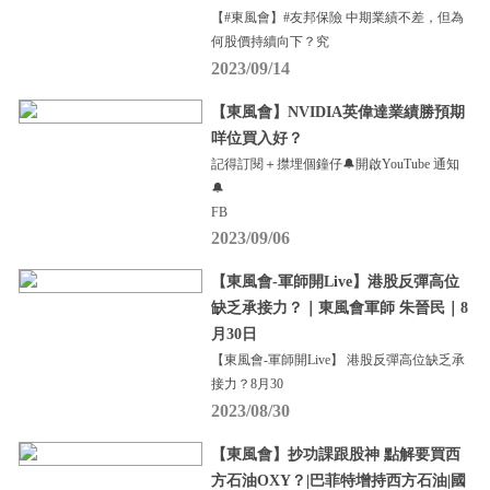
【#東風會】#友邦保險 中期業績不差，但為
何股價持續向下？究
2023/09/14
【東風會】NVIDIA英偉達業績勝預期
咩位買入好？
記得訂閱＋㩒埋個鐘仔🔔開啟YouTube 通知
🔔
FB
2023/09/06
【東風會-軍師開Live】港股反彈高位
缺乏承接力？｜東風會軍師 朱晉民｜8
月30日
【東風會-軍師開Live】 港股反彈高位缺乏承
接力？8月30
2023/08/30
【東風會】抄功課跟股神 點解要買西
方石油OXY？|巴菲特增持西方石油|國