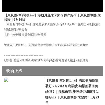
【東風會-軍師開Live】港股見底未？如何操作好？｜東風會軍師 朱
晉民｜8月16日
【東風會-軍師開Live】 港股見底未？如何操作好？ 8月16日 星期三 #港股投資
#基金經理 #東風會
主持：朱子昭 東風會軍師 #朱晉民
想加入「東風會」，記得留意網站詳情：multimetro.hk/finance/東風會
========================
#新城財經台 #FM104 #即市搏擊 #朱子昭 #港股分析 #港股 #會員優先
最新上線
【東風會-軍師開Live】港股尋底點部
署好？NVDA今晚業績 期權部署有何
端倪？｜加息未完 美股是否繼續可以
睇好d？｜東風會軍師 朱晉民｜8月23
日