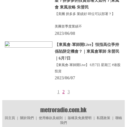
麼？拼多多的投資部署又如何？|東風
會 東風攻略 朱晉民
【美團 拼多多 業績好 咩位可以部署？】
美團首季度業績不
2023/06/08
【東風會-軍師開Live】恒指高位爭持
係陷阱定機會？｜東風會軍師 朱晉民
｜6月7日
【東風會-軍師開Live】 6月7日 星期三 #港股
投資
2023/06/07
1
2
3
回主頁
｜
關於我們
｜
使用條款及細則
｜
版權及免責聲明
｜
私隱政策
｜
聯絡
我們