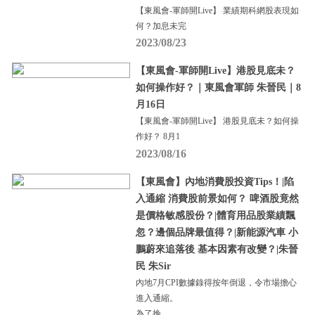
【東風會-軍師開Live】 業績期科網股表現如
何？加息未完
2023/08/23
【東風會-軍師開Live】港股見底未？
如何操作好？｜東風會軍師 朱晉民｜8
月16日
【東風會-軍師開Live】 港股見底未？如何操
作好？ 8月1
2023/08/16
【東風會】內地消費股投資Tips！|陷
入通縮 消費股前景如何？ 啤酒股竟然
是價格敏感股份？|體育用品股業績飄
忽？邊個品牌最值得？|新能源汽車 小
鵬蔚來追落後 基本因素有改變？|朱晉
民 朱Sir
內地7月CPI數據錄得按年倒退，令市場擔心
進入通縮。
為了挽