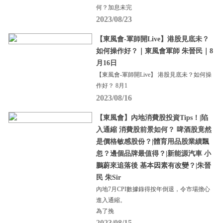
何？加息未完
2023/08/23
【東風會-軍師開Live】港股見底未？
如何操作好？｜東風會軍師 朱晉民｜8
月16日
【東風會-軍師開Live】 港股見底未？如何操
作好？ 8月1
2023/08/16
【東風會】內地消費股投資Tips！|陷
入通縮 消費股前景如何？ 啤酒股竟然
是價格敏感股份？|體育用品股業績飄
忽？邊個品牌最值得？|新能源汽車 小
鵬蔚來追落後 基本因素有改變？|朱晉
民 朱Sir
內地7月CPI數據錄得按年倒退，令市場擔心
進入通縮。
為了挽
2023/08/15