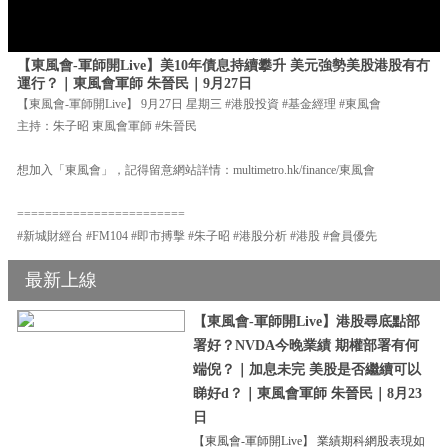
【東風會-軍師開Live】美10年債息持續攀升 美元強勢美股港股有冇
運行？｜東風會軍師 朱晉民｜9月27日
【東風會-軍師開Live】 9月27日 星期三 #港股投資 #基金經理 #東風會
主持：朱子昭 東風會軍師 #朱晉民
想加入「東風會」，記得留意網站詳情：multimetro.hk/finance/東風會
========================
#新城財經台 #FM104 #即市搏擊 #朱子昭 #港股分析 #港股 #會員優先
最新上線
【東風會-軍師開Live】港股尋底點部
署好？NVDA今晚業績 期權部署有何
端倪？｜加息未完 美股是否繼續可以
睇好d？｜東風會軍師 朱晉民｜8月23
日
【東風會-軍師開Live】 業績期科網股表現如