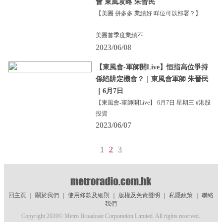
會 東風攻略 朱晉民
【美團 拼多多 業績好 咩位可以部署？】
美團首季度業績不
2023/06/08
【東風會-軍師開Live】恒指高位爭持
係陷阱定機會？｜東風會軍師 朱晉民
｜6月7日
【東風會-軍師開Live】 6月7日 星期三 #港股
投資
2023/06/07
1
2
3
回主頁
｜
關於我們
｜
使用條款及細則
｜
版權及免責聲明
｜
私隱政策
｜
聯絡
我們
Copyright 2020© Metro Broadcast Corporation Limited. All rights reserved.