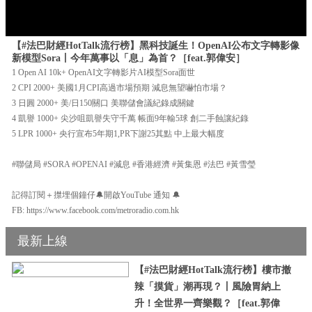
【#法巴財經HotTalk流行榜】黑科技誕生！OpenAI公布文字轉影像
新模型Sora丨今年萬事以「息」為首？［feat.郭偉安］
1 Open AI 10k+ OpenAI文字轉影片AI模型Sora面世
2 CPI 2000+ 美國1月CPI高過市場預期 減息無望嚇怕市場？
3 日圓 2000+ 美/日150關口 美聯儲會議紀錄成關鍵
4 凱譽 1000+ 尖沙咀凱譽失守千萬 帳面9年輸5球 創二手蝕讓紀錄
5 LPR 1000+ 央行宣布5年期1,PR下謝25其點 中上最大幅度
#聯儲局 #SORA #OPENAI #減息 #香港經濟 #黃集恩 #法巴 #黃雪瑩
記得訂閱＋㩒埋個鐘仔🔔開啟YouTube 通知 🔔
FB: https://www.facebook.com/metroradio.com.hk
最新上線
【#法巴財經HotTalk流行榜】樓市撤
辣「摸貨」潮再現？丨風險胃納上
升！全世界一齊樂觀？［feat.郭偉