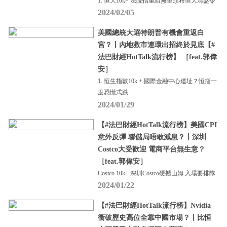
1. 恒大10k+ 法院指重組無望頒布恒大清盤令
2024/02/05
美國總統大選特朗普有機會重返白
宮？丨內地救市連環出招終於見底【#
法巴財經HotTalk流行榜】 ［feat.郭偉
安］
1. 恒生指數10k + 國際金融中心遺址？恒指一
度恐慌式跌
2024/01/29
【#法巴財經HotTalk流行榜】美國CPI
意外反彈 聯儲局唔敢減息？丨深圳
Costco大受歡迎 電商平台無生意？
［feat.郭偉安］
Costco 10k+ 深圳Costco硬撼山姆 入場要排隊
2024/01/22
【#法巴財經HotTalk流行榜】Nvidia
衝破歷史高位全靠中國市場？丨比恒