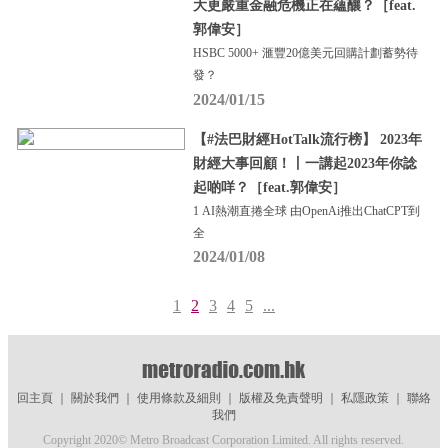
大更嚴重金融危機正在蘊釀？［feat.
郭偉安］
HSBC 5000+ 滙豐20億美元回購計劃蓄勢待
發？
2024/01/15
【#法巴財經HotTalk流行榜】 2023年
財經大事回顧！丨一講起2023年你諗
起啲咩？［feat.郭偉安］
1 AI熱潮直捲全球 由OpenAi推出ChatCPT到
全
2024/01/08
1
2
3
4
5
...
回主頁
｜
關於我們
｜
使用條款及細則
｜
版權及免責聲明
｜
私隱政策
｜
聯絡
我們
Copyright 2020© Metro Broadcast Corporation Limited. All rights reserved.