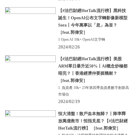
【#法巴財經HotTalk流行榜】黑科技
誕生！OpenAI公布文字轉影像新模型
Sora丨今年萬事以「息」為首？
［feat.郭偉安］
1 Open AI 10k+ OpenAI文字轉
2024/02/26
【#法巴財經HotTalk流行榜】美股
ARM單日暴升近50%丨AI概念炒極都
唔完？丨香港經濟仲要捱幾耐？
［feat.郭偉安］
1. 負資產 10k+ 23年第四季負資產數字創新高
市場估
2024/02/19
恒大清盤！散戶血本無歸？丨降準釋
放萬億救市！恒指見底？【#法巴財經
HotTalk流行榜】 ［feat.郭偉安］