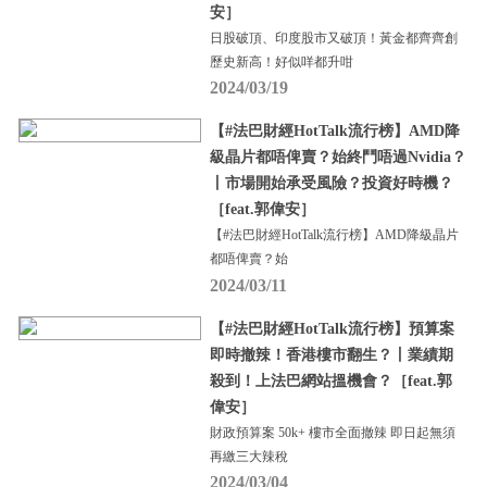
安］
日股破頂、印度股市又破頂！黃金都齊齊創
歷史新高！好似咩都升咁
2024/03/19
【#法巴財經HotTalk流行榜】AMD降
級晶片都唔俾賣？始終鬥唔過Nvidia？
丨市場開始承受風險？投資好時機？
［feat.郭偉安］
【#法巴財經HotTalk流行榜】AMD降級晶片
都唔俾賣？始
2024/03/11
【#法巴財經HotTalk流行榜】預算案
即時撤辣！香港樓市翻生？丨業績期
殺到！上法巴網站搵機會？［feat.郭
偉安］
財政預算案 50k+ 樓市全面撤辣 即日起無須
再繳三大辣稅
2024/03/04