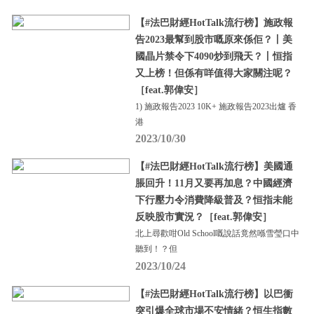
【#法巴財經HotTalk流行榜】施政報
告2023最幫到股市嘅原來係佢？丨美
國晶片禁令下4090炒到飛天？丨恒指
又上榜！但係有咩值得大家關注呢？
［feat.郭偉安］
1) 施政報告2023 10K+ 施政報告2023出爐 香
港
2023/10/30
【#法巴財經HotTalk流行榜】美國通
脹回升！11月又要再加息？中國經濟
下行壓力令消費降級普及？恒指未能
反映股市實況？［feat.郭偉安］
北上尋歡咁Old School嘅說話竟然喺雪瑩口中
聽到！？但
2023/10/24
【#法巴財經HotTalk流行榜】以巴衝
突引爆全球市場不安情緒？恒生指數