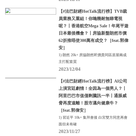
【#法巴財經HotTalk流行榜】TVB裁
員業務又重組！你哋幾耐無睇電視
呢？丨香港航空Mega Sale！年尾平遊
日本最後機會？丨房協新盤朗然市價
62折推唔使300萬有成交？［feat.郭偉
安］
1) 朗然 20k+ 房協朗然呎價貴同區居屋兩成
主打配套質
2023/12/04
【#法巴財經HotTalk流行榜】AI公司
上演宮廷劇情！全因為一個男人？丨
阿里巴巴市值僅剩騰訊一半丨通脹威
脅再度遠離！股市邁向健康牛？
［feat.郭偉安］
1) 習近平 10k+ 集拜會後 白宮雙方同意再會
面但未有確
2023/11/27