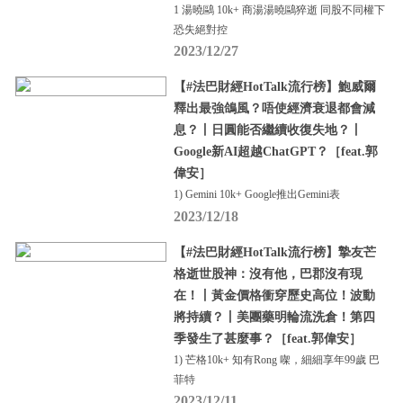
1 湯曉鷗 10k+ 商湯湯曉鷗猝逝 同股不同權下
恐失絕對控
2023/12/27
【#法巴財經HotTalk流行榜】鮑威爾
釋出最強鴿風？唔使經濟衰退都會減
息？丨日圓能否繼續收復失地？丨
Google新AI超越ChatGPT？［feat.郭
偉安］
1) Gemini 10k+ Google推出Gemini表
2023/12/18
【#法巴財經HotTalk流行榜】摯友芒
格逝世股神：沒有他，巴郡沒有現
在！丨黃金價格衝穿歷史高位！波動
將持續？丨美團藥明輪流洗倉！第四
季發生了甚麼事？［feat.郭偉安］
1) 芒格10k+ 知有Rong 㗎，細細享年99歲 巴
菲特
2023/12/11