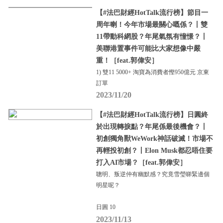
【#法巴財經HotTalk流行榜】節目一
周年喇！今年市場最關心嘅係？丨雙
11帶動科網股？年尾氣氛有憧憬？丨
美聯港置事件可能比大家想像中嚴
重！［feat.郭偉安］
1) 雙11 5000+ 淘寶為消費者慳950億元 京東
訂單
2023/11/20
【#法巴財經HotTalk流行榜】日圓終
於出現轉捩點？年尾係最後機會？丨
初創獨角獸WeWork神話破滅！市場不
再輕投初創？丨Elon Musk都忍唔住要
打入AI市場？［feat.郭偉安］
聰明、叛逆仲有幽默感？究竟雪瑩睇緊邊個
明星呢？
日圓 10
2023/11/13