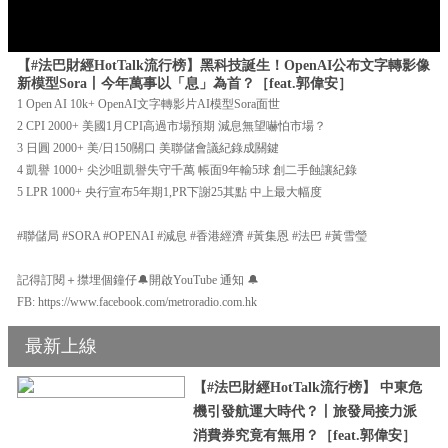
【#法巴財經HotTalk流行榜】黑科技誕生！OpenAI公布文字轉影像
新模型Sora丨今年萬事以「息」為首？［feat.郭偉安］
1 Open AI 10k+ OpenAI文字轉影片AI模型Sora面世
2 CPI 2000+ 美國1月CPI高過市場預期 減息無望嚇怕市場？
3 日圓 2000+ 美/日150關口 美聯儲會議紀錄成關鍵
4 凱譽 1000+ 尖沙咀凱譽失守千萬 帳面9年輸5球 創二手蝕讓紀錄
5 LPR 1000+ 央行宣布5年期1,PR下謝25其點 中上最大幅度
#聯儲局 #SORA #OPENAI #減息 #香港經濟 #黃集恩 #法巴 #黃雪瑩
記得訂閱＋㩒埋個鐘仔🔔開啟YouTube 通知 🔔
FB: https://www.facebook.com/metroradio.com.hk
最新上線
【#法巴財經HotTalk流行榜】 中東危
機引發航運大時代？丨旅發局接力派
消費券究竟有無用？［feat.郭偉安］