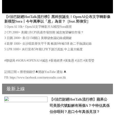
【#法巴財經HotTalk流行榜】黑科技誕生！OpenAI公布文字轉影像
新模型Sora丨今年萬事以「息」為首？［feat.郭偉安］
1 Open AI 10k+ OpenAI文字轉影片AI模型Sora面世
2 CPI 2000+ 美國1月CPI高過市場預期 減息無望嚇怕市場？
3 日圓 2000+ 美/日150關口 美聯儲會議紀錄成關鍵
4 凱譽 1000+ 尖沙咀凱譽失守千萬 帳面9年輸5球 創二手蝕讓紀錄
5 LPR 1000+ 央行宣布5年期1,PR下謝25其點 中上最大幅度
#聯儲局 #SORA #OPENAI #減息 #香港經濟 #黃集恩 #法巴 #黃雪瑩
記得訂閱＋㩒埋個鐘仔🔔開啟YouTube 通知 🔔
FB: https://www.facebook.com/metroradio.com.hk
最新上線
【#法巴財經HotTalk流行榜】蘋果公
司美股代號點解有兩個A？中特估真係
估你唔到？息口今年真係見頂？