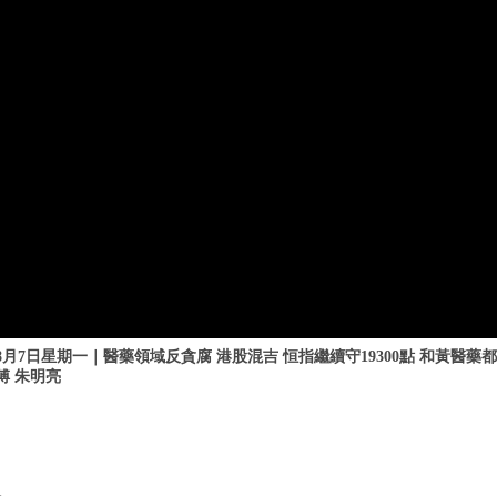
8月7日星期一｜醫藥領域反貪腐 港股混吉 恒指繼續守19300點 和黃醫藥都
傅 朱明亮
=