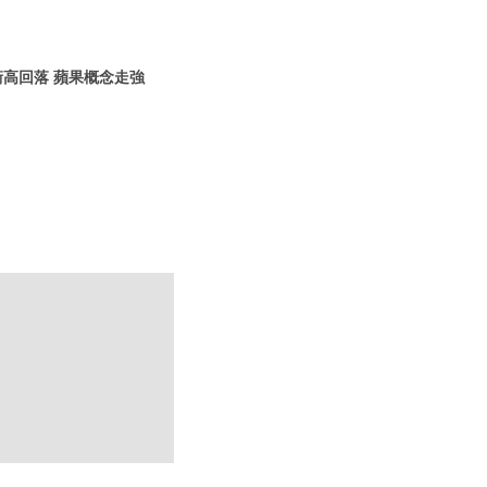
衝高回落 蘋果概念走強