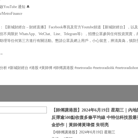
uTube 通知 🔔
m/MetroFinance
新城財經台 – 財經直播】 Facebook專頁及官方Youtube頻道【新城財經台】
局限於 WhatsApp、WeChat、Line、Telegram等），招攬公眾參與任何投資
助理等任何第三方進行有關活動。懇請公眾及網上用戶，小心留意，辨清真偽，慎防
==
城財經台 #港股 #黃師傅 #師傅講港股 #metroradio #metroradiohk #metroradiohongkon
【師傅講港股】2024年6月19日 星期三｜內
反彈逾500點收復多條平均線 中特估科技股最
金炒作｜黃師傅黃瑋傑 朱明亮
【#師傅講港股】2024年6月19日 星期三