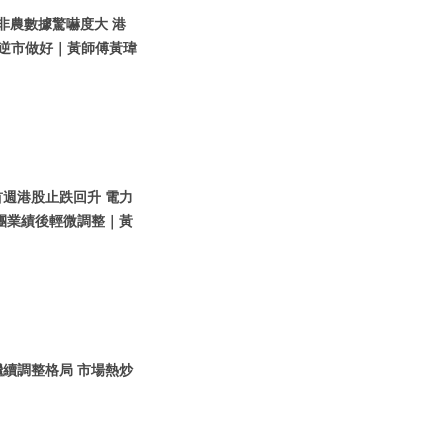
國非農數據驚嚇度大 港
團逆市做好｜黃師傅黃瑋
首週港股止跌回升 電力
團業績後輕微調整｜黃
繼續調整格局 市場熱炒