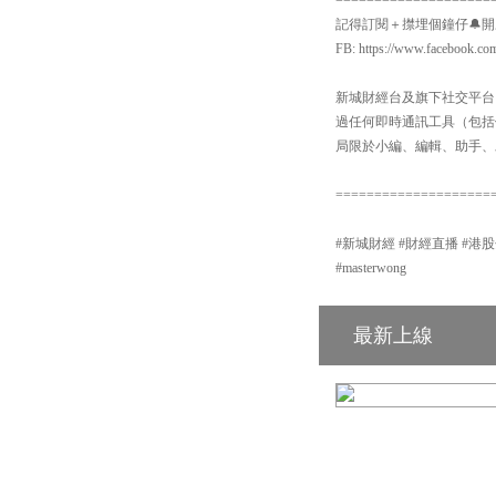
記得訂閱＋㩒埋個鐘仔🔔開啟Yo
FB: https://www.facebook.co
新城財經台及旗下社交平台：【
過任何即時通訊工具（包括但不
局限於小編、編輯、助手、
====================
#新城財經 #財經直播 #港股分析 #新
#masterwong
最新上線