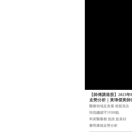
【師傅講港股】2023年
走勢分析｜黃瑋傑黃師
醫藥領域反貪腐 港股混吉
恒指繼續守19300點
和黃醫藥都 急跌 點算好
藥明康德走勢分析
====================