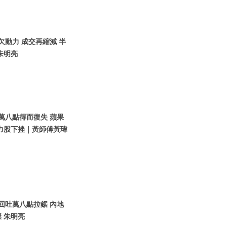
股欠動力 成交再縮減 半
朱明亮
指萬八點得而復失 蘋果
力股下挫｜黃師傅黃瑋
股回吐萬八點拉鋸 內地
 朱明亮