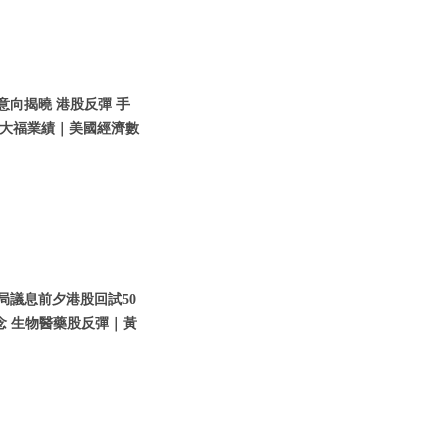
意向揭曉 港股反彈 手
大福業績｜美國經濟數
儲局議息前夕港股回試50
念 生物醫藥股反彈｜黃