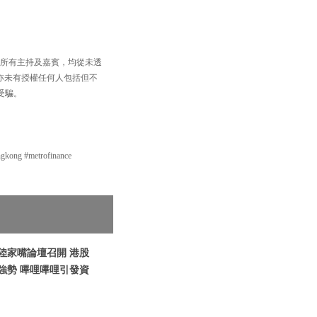
，以及所有主持及嘉賓，均從未透
買賣，亦未有授權任何人包括但不
受騙。
g #metrofinance
地陸家嘴論壇召開 港股
強勢 嗶哩嗶哩引發資