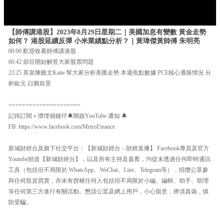
【師傅講港股】2023年8月29日星期二｜美國加息有變數 黃金走勢
如何？ 港股延續反彈 小米業績點分析？｜黃瑋傑黃師傅 朱明亮
00:00 歡迎收看師傅講港股
00:42 節目開始解答大家股票問題
23:25 英皇陳藝文Katie 幫大家分析美匯走勢 本週焦點數據 PCE核心通脹情況 分
析歐元 日圓前景
=====================
記得訂閱＋㩒埋個鐘仔🔔開啟YouTube 通知 🔔
FB: https://www.facebook.com/MetroFinance
新城財經台及旗下社交平台：【新城財經台 – 財經直播】 Facebook專頁及官方
Youtube頻道【新城財經台】，以及所有主持及嘉賓，均從未透過任何即時通訊
工具（包括但不局限於 WhatsApp、WeChat、Line、Telegram等），招攬公眾參
與任何投資買賣，亦未有授權任何人包括但不局限於小編、編輯、助手、助理
等任何第三方進行有關活動。懇請公眾及網上用戶，小心留意，辨清真偽，慎
防受騙。