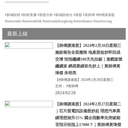
======================
#新城財經 #財經直播 #港股分析 #新城財經台 #港股 #黃師傅 #師傅講港股
#metroradio #metroradiohk #metroradiohongkong #metrofinance #masterwong
最新上線
【師傅講港股】2024年2月28日星期三
施政報告全面撤辣 地產股短炒即回成
交增 恒指繼續100天先拉鋸｜遊戲版號
繼續派 網易業績前先炒上｜黃師傅黃
瑋傑 朱明亮
【#師傅講港股】2024年2月28日星期三
主持： #黃師傅
2024/02/28
【師傅講港股】2024年2月27日星期二
｜芯片股電訊設備股炒起 理想汽車業
績理想抽升25% 國企指數率先突破能
否預示恒指上17000？｜黃師傅黃瑋傑